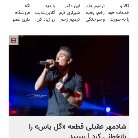
کالا و
ترمیم جای
این دکتر
بازدید
اگه
(تخفیف به
محوش کن!
=>
فروشگاه‌های
دیجی پی
خدمات خود
زخم، بخیه
شیرازی کرم
آنلاین‌شاپت
فروشگاه
مدت
فروشگاهت
آنلاین و
شو ، فروش
را به صورت
و سوختگی
ترمیم زخم
رو زیاد کن،
داری عضو
محدود)
رو ثبت کن
حضوری
رو بالا ببر
اقساطی
فقط در 3
ایرانی را
بازدید بالاتر
فروشندگان
بفروشید
هفته!!😍
ساخت!!!
= درآمد
دیجی پی
بیشتر
شو 3
میلیارد وام
بگیر
شادمهر عقیلی قطعه «گل یاس» را
آم
بازخوانی کرد | ببینید