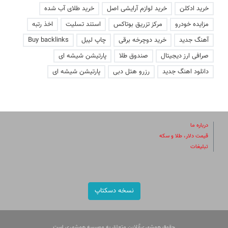
خرید ادکلن
خرید لوازم آرایشی اصل
خرید طلای آب شده
مزایده خودرو
مرکز تزریق بوتاکس
استند تسلیت
اخذ رتبه
آهنگ جدید
خرید دوچرخه برقی
چاپ لیبل
Buy backlinks
صرافی ارز دیجیتال
صندوق طلا
پارتیشن شیشه ای
دانلود اهنگ جدید
رزرو هتل دبی
پارتیشن شیشه ای
درباره ما
قیمت دلار، طلا و سکه
تبلیغات
نسخه دسکتاپ
حقوق همشهری‌آنلاین متعلق به موسسه همشهری است