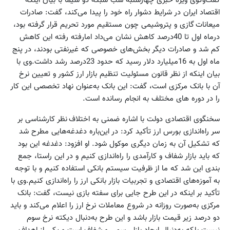
اقتصاد ایران در شرایط دشوار راه خود را پیدا می‌کند، گفت: صادرات
میعانات گازی و پتروشیمی چون مستقیم مورد تحریم قرار گرفته بود،
در‌ماه اول تا 40درصد کاهش نشان می‌داد امارفته رفته این کاهش
کم شد و صادرات دیگر بخش‌های خصوصی که غیرنفتی بودند، در پنج
‌ماه اول به 16میلیارد دلار رسید که حدود 23درصد رشد داشت.وی با
بیان اینکه از نظر قانون مسئولیت تنظیم بازار ارز کشور و تعیین نرخ
آن با بانک مرکزی است، گفت: این بانک به‌عنوان نهاد تخصصی این کار
را در دوره های مختلف به انجام رسانده است.
سخنگوی اقتصادی دولت با اشاره ضمنی به اختلاف نظر کارشناسی بر
سر راه‌اندازی بورس ارز تأکید کرد: در این‌باره دغدغه‌هایی مطرح شد
که تشکیل آن به زمان دیگری موکول شود. او افزود: دغدغه این بود
که باید بازار شفاف و کارآمدی را راه‌اندازی کنیم و در این راستا، جمع
بندی این شد که ما از ظرفیت سیستم بانکی استفاده کنیم و با توجه
به آموزه‌های اقتصادی و تجربیات بازار بانکی ارز را راه‌اندازی کنیم.وی با
تأکید بر اینکه در این طرح جایی برای سفته بازی نیست، گفت: بانک
مرکزی به‌صورت روزانه در شروع معاملات نرخ ارز را اعلام می‌کند و باید
دو درصد زیر قیمت بازار باشد و این طرح به‌دنبال دیکته نرخ سوم
نیست بلکه به‌دنبال ایجاد بازار رسمی و شفاف است و یکی از اهداف