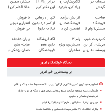
سرمایه در
آنلاین‌شاپت رو
در ایران🇮🇷
بیشتر، همین
گردش
زیاد کن، بازدید
این دکتر کرم
حالا اقدام کن (
فروشندگان =>
بالاتر = درآمد
ترمیم کننده 23
ثبت نام کن )
صاحب
افزایش درآمـد
تنها راه رهایی
با فروش
فروشگاهت رو
بیشتر
روزه ساخت!
فروشگاه
فروشگاهت رو
از کمر درد بدون
اعتباری دیجی
ثبت کن
هستی؟ وام تا
تضمین کن «
نیاز به دارو!
پی فروش
۳ میلیارد
فروشگاهت رو
(◂پرسش‌نامه)
محصولت رو
کمردردت خوب
وام ۳
اگه فروشگاه
پایان دغدغه
تومان بگیر
ثبت کن »
بالاببر
می‌شه، اگر این
میلیاردی، ویژه
داری عضو
هزینه های
پرسشنامه رو پر
صاحبان
فروشندگان
دندان پزشکی با
کنی!!
فروشگاه‌های
دیجی پی شو 3
پک سفید
آنلاین و
میلیارد وام
کننده خانگی
دیدگاه خوانندگان امروز
حضوری
بگیر
پر بیننده‌ترین خبر امروز
تصاویر جدیدترین تمرین تکاوران ارتش؛ ببینید | کلاه سبزها آماده جنگ و دفاع
افشاگری منبع مطلع؛ جزئیات مبلغ پرداختی برای عبور از تنگه هرمز تا حذف
کریدورهای شمالی و جنوبی
دور زدن ترافیک ستارخان با طرح کلان ترافیکی+ فیلم
وزارت اطلاعات: ۲۱ مزدور موساد شناسایی و بازداشت شدند