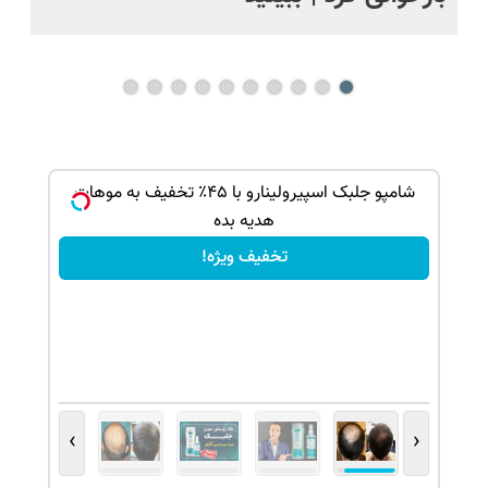
بک!
شامپو جلبک اسپیرولینارو با ۴۵٪ تخفیف به موهات
هدیه بده
تخفیف ویژه!
›
‹