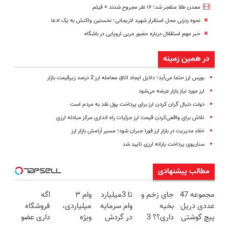
معدن طلا منفجر شد؛ ۱۶ نفر مجروح شدند + فیلم
نحوه ردزنی محل استقرار شهید لاریجانی؛ نخستین واکنش به یک ادعا
خبر مهم استقلال درباره حضور مربی اروپایی در باشگاه
در همین زمینه
بورس ارز حتما می‌آید؛ دلایل ایجاد اتاق معامله ارز 2 درصد زیرقیمت بازار
ارز مورد نیاز بازار عرضه می‌شود
دولت دنبال گران کردن ارز برای پرداخت پول نقد به مردم است
تلاش برای واقعی‌کردن قیمت ارز جزئیات راه اندازی مرکز مبادله ارزی
خلاء مدیریت در بازار ارز فورا جبران شود؛ مسیر آرامش بازار ارز
سناریوی پرداخت یارانه ارزی تایید شد
مطالب پیشنهادی
مجموعه 47
جای زخم و
تا 3میلیارد
وام ۳
اگه
عددی دریل
بخیه
وام سرمایه
میلیاردی،
فروشگاه
پیچ گوشتی
داری؟؟ 3
در گردش
ویژه
داری عضو
شارژی
هفته‌ای
فروشندگان
صاحبان
فروشندگان