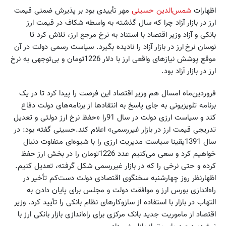
اظهارات
شمس‌الدین حسینی
مهر تأییدی بود بر پذیرش ضمنی قیمت
ارز در بازار آزاد چرا که سال گذشته به واسطه شکاف در قیمت ارز
بانکی و آزاد وزیر اقتصاد با استناد به نرخ مرجع ارز، تلاش کرد تا
نوسان نرخ ارز در بازار آزاد را نادیده بگیرد. سیاست رسمی دولت در آن
موقع پوشش نیازهای واقعی ارز با دلار 1226تومان و بی‌توجهی به نرخ
ارز در بازار آزاد بود.
فروردین‌ماه امسال هم وزیر اقتصاد این فرصت را پیدا کرد تا در یک
برنامه تلویزیونی به جای پاسخ به انتقادها از برنامه‌های دولت دفاع
کند و سیاست ارزی دولت در سال 91را «حفظ نرخ ارز دولتی و تعدیل
تدریجی قیمت ارز در بازار غیررسمی» اعلام کند.حسینی گفته بود: در
سال 1391یقینا سیاست مدیریت ارزی را با شیوه‌ای متفاوت دنبال
خواهیم کرد و سعی می‌کنیم عدد 1226تومان را در بخش ارز حفظ
کرده و حتی نرخی را که در بازار غیررسمی شکل گرفته، تعدیل کنیم.
اظهارنظر روز چهارشنبه سخنگوی اقتصادی دولت دست‌کم تأخیر در
راه‌اندازی بورس ارز و موافقت دولت و مجلس برای پایان دادن به
التهاب در بازار با استفاده از سازوکارهای نظام بانکی را تأیید کرد. وزیر
اقتصاد از ماموریت جدید بانک مرکزی برای راه‌اندازی بازار بانکی ارز با