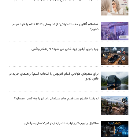
استعلام آنلاین خدمات دولتی: از کد پستی تا ثنا کدام را کجا انجام
دهیم؟
چرا باتری آیفون زود خالی می شود؟ ۹ راهکار واقعی
برای سفرهای طولانی کدام اتوبوس را انتخاب کنیم؟ راهنمای خرید در
فلای تودی
لو رفت! فضای سبز فیلم های سینمایی ایران را چه کسی میسازد؟
سانترال یا ویپ؟ راز ارتباطات پایدار در شرکت‌های حرفه‌ای