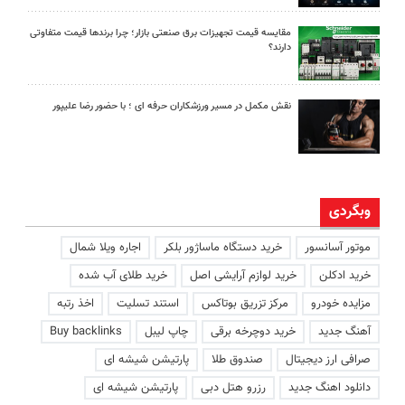
مقایسه قیمت تجهیزات برق صنعتی بازار؛ چرا برندها قیمت متفاوتی
دارند؟
نقش مکمل در مسیر ورزشکاران حرفه ای ؛ با حضور رضا علیپور
وبگردی
موتور آسانسور
خرید دستگاه ماساژور بلکر
اجاره ویلا شمال
خرید ادکلن
خرید لوازم آرایشی اصل
خرید طلای آب شده
مزایده خودرو
مرکز تزریق بوتاکس
استند تسلیت
اخذ رتبه
آهنگ جدید
خرید دوچرخه برقی
چاپ لیبل
Buy backlinks
صرافی ارز دیجیتال
صندوق طلا
پارتیشن شیشه ای
دانلود اهنگ جدید
رزرو هتل دبی
پارتیشن شیشه ای