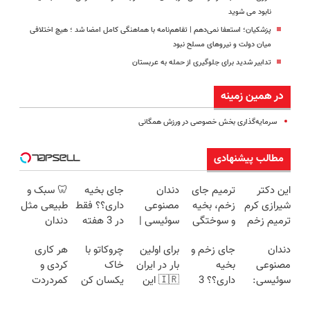
نابود می شوید
پزشکیان؛ استعفا نمی‌دهم | تفاهم‌نامه با هماهنگی کامل امضا شد ؛ هیچ اختلافی
میان دولت و نیروهای مسلح نبود
تدابیر شدید برای جلوگیری از حمله به عربستان
در همین زمینه
سرمایه‌گذاری بخش خصوصی در ورزش همگانی
مطالب پیشنهادی
این دکتر
ترمیم جای
دندان
جای بخیه
🦷 سبک و
شیرازی کرم
زخم، بخیه
مصنوعی
داری؟؟ فقط
طبیعی مثل
ترمیم زخم
و سوختگی
سوئیسی |
در 3 هفته
دندان
ایرانی را
فقط در 3
سبک،
ترمیمش
خودت!
دندان
جای زخم و
برای اولین
چروکاتو با
هر کاری
ساخت!!!
هفته!!😍
مقاوم،
کن!😍
نصب آسان
مصنوعی
بخیه
بار در ایران
خاک
کردی و
طبیعی!
و پرداخت
سوئیسی:
داری؟؟ 3
🇮🇷 این
یکسان کن
کمردردت
ویزیت
اقساطی 💳
جدیدترین
هفته‌ای
دکتر کرم
(روش
درمان نشد؟
رایگان+پرداخت
📍 تهران