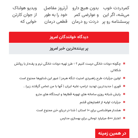
میکنه
فناوری اروپا،
جراحی و دوره
زیبایی دندوناتو
کمردردت خوب
بدون هیچ دارو
آرتروز مفاصل
ویدیو هولناک
خرید40%تخفیف
سبک و مقاوم |
نقاهت
برگردون
می‌شه، اگر این
و عوارضی کمر
خود را به طور
از جوان کارتن
پرداخت قسطی
(40%off)
پرسشنامه رو پر
دردت رو درمان
قطعی درمان
خوابی که
کنی!!
کن!
کنید!
میلیاردر شد.
(پرسش‌نامه)
◗پرسش‌نامه◖
آموزش رایگان
دیدگاه خوانندگان امروز
پر بیننده‌ترین خبر امروز
چگونه دونات خانگی درست کنیم ؟ ؛ طرز تهیه دونات خانگی نرم و پف‌دار با روکش
شکلاتی
اولین جزئیات طرح راهبردی امنیت تنگه هرمز | عبور این شناورها ممنوع است
فوری | جدیدترین تهدید ترامپ علیه ایران | آنها با من تماس گرفتند زیرا...
پایش شبانه روزی سامانه های تهویه قطارها و ایستگاه های مترو
جزئیات اولیه از انفجارهای قشم
هشدار هواشناسی برای ۱۰ استان | شنا در دریای خزر ممنوع است
اعتبار ۵۰۰ میلیارد تومانی برای بهسازی مدارس
در همین زمینه