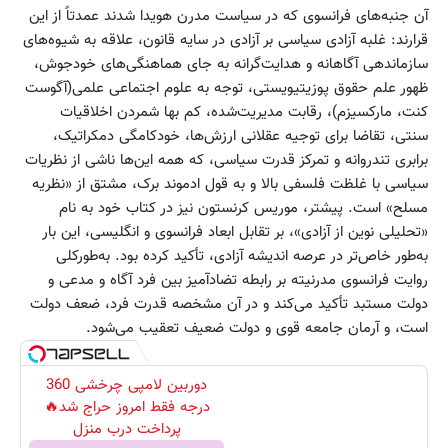
آن جنبه‌های فرانسوی که در سیاست مدرن هویدا شدند عمدتاً از این
قرارند: غلبه آزادی سیاسی بر آزادی در سایه قانون، علاقه به شیوه‌های
سازماندهی آگاهانه و هدایت‌گرانه به جای هماهنگی‌های خودجوش،
ظهور علم حقوق پوزیتیویستی، توجه به علوم اجتماعی علمی(آگوست
کنت، مارکسیزم)، رقابت مدیریت‌شده، کم بها شمردن اخلاقیات
سنتی، تقاضا برای توجیه عقلانی ارزش‌ها، خودکامگی دمکراتیک،
برابری تندروانه و تمرکز قدرت سیاسی، که همه این‌ها ناشی از نظریات
سیاسی با غلظت فلسفی بالا و به قول ادموند برک، مشتق از «نظریه
مسلح» است. پیشتر، موریس کرنستون نیز در کتاب خود به نام
«تحلیلی نوین از آزادی»، بر تقابل ابعاد فرانسوی و انگلیسی، این بار
به‌طور خاص‌تر در عرصه اندیشه آزادی، تأکید کرده بود. به‌طور‌کلی
روایت فرانسوی مدرنیته بر رابطه تضادآمیز بین فرد آگاه و مدعی و
دولت مستبد تأکید می‌کند و در آن مشخصه قدرت فرد، ضعف دولت
است، و آرمان جامعه قوی و دولت ضعیف تعقیب می‌شود.
دوربین لامپی چرخشی 360
درجه فقط امروز حراج شد🔥
پرداخت درب منزل