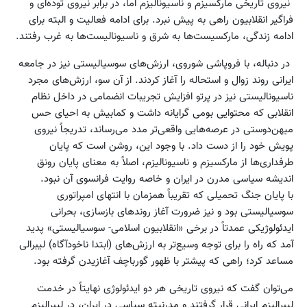
نیروی تاریخی مارکسیزم و ناسیونالیزم اما، در برابر نیروی توده‌ای و
فراگیر انقلابیون راهی به پیش نبرد. برای ادامه فعالیت‌ و البته برای
ادامه زندگی، مارکسیست‌ها به شرق و ناسیونالیست‌ها به غرب رفتند.
در دنباله، با فروپاشی شوروی، ارزش‌های سوسیالیستی نیز در جامعه
ایرانی روند زوال و استحاله را آغاز کردند. از آن سو، ارزش‌های مجرد
ناسیونالیستی نیز در پرتو افزایش تجریبات انضمامی در داخل نظام
انقلابی که محتوایی بومی گرایانه داشت و کمابیش به احیای حس
میهن‌دوستی در عرصه‌هایی واقعی‌تر مدد می‌رساند، تدریجاً نیروی
پویش خود را از دست داد. با وجود این، روشن است که پایان
طرفداری‌ها از مارکسیزم و ناسیونالیزم، اصلاً به معنای پایان رونق
اندیشه سیاسی مدرن در ایران و خاصه روایت فرانسوی آن نبود.
با پایان جنگ تحمیلی که تقریباً همزمان با انتهای امپراتوری
سوسیالیستی بود و نیز ضرورت آغاز روندهای بازسازی، بحرانی
ایدئولوژیکی عمدتاً در برخی «انقلابیون اسلامی- سوسیالیستی» پدید
آمد که راه را برای توجه وسیع‌تر به ارزش‌های (ابتدا ناخودآگاه) لیبرالی
مساعد کرد؛ راهی که پیشتر با ظهور گورباچف آغازیدن گرفته بود.
می‌توان گفت که نیروی تاریخی هر دو ایدئولوژی نهایتاً در خدمت
لیبرالیزم ایرانی قرار گرفتند و مدرنیته سیاسی در ایران، در لیبرالیزم