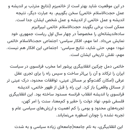
در این موقعیت شاید بهتر است از خاتمیزم (نتایج مترتب بر اندیشه و
عمل حجت‌الاسلام خاتمی) سخن بگوییم. به عبارت دیگر، نتیجه
اندیشه و عمل خاتمی از اندیشه و عمل شخص ایشان جدا است.
ممکن است برخی بگویند حجت‌الاسلام خاتمی لیبرالیزم
ساده‌اندیشانه‌ای را مخصوصاً در چهار سال اول ریاست جمهوری خود
نمایش می‌داد. اما مهم، افکار سیاسی- اجتماعی حجت‌الاسلام خاتمی
نبود؛ مهم، حتی شاید، نتایج سیاسی- اجتماعی این افکار هم نیست.
مهم، نقش تاریخی ایشان است.
خاتمی دمل چرکین انقلابیگری پرشور اما مخرب فرانسوی در سیاست
ایران را ترکاند و آن را بی‌اثر ساخت و سپس راه را برای تجری عقل
عرفی (امکان گفت‌وگو بر مسائل عینی، توافقات محدود، درک عینی تر
از مسائل واقعی) باز کرد. این راه را قبل از ظهور خاتمی، اندیشه
فرانسوی یا اندیشه انقلاب فرانسه مسدود ساخته بود. این انقلابیگری
فلسفی شوم، نهاد دولت را حقیر و کم‌معنا، سنت را امر کهن،
تجربه‌های محدود و بومی را کم اهمیت و ارزش‌های سیاسی عام و
تجربه‌ نشده را چونان اسطوره می‌نمایاند.
این انقلابیگری، به نام جامعه(جامعه‌ای زیاده سیاسی و به شدت