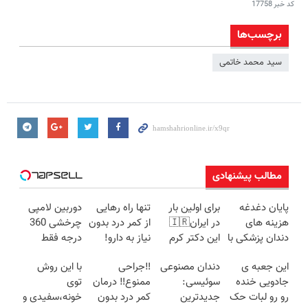
کد خبر
17758
برچسب‌ها
سید محمد خاتمی
مطالب پیشنهادی
پایان دغدغه
برای اولین بار
تنها راه رهایی
دوربین لامپی
هزینه های
در ایران🇮🇷
از کمر درد بدون
چرخشی 360
دندان پزشکی با
این دکتر کرم
نیاز به دارو!
درجه فقط
پک سفید
ترمیم کننده 23
(◂پرسش‌نامه)
امروز حراج شد
این جعبه ی
دندان مصنوعی
‼️جراحی
با این روش
کننده خانگی
روزه ساخت!
🔥 پرداخت
جادویی خنده
سوئیسی:
ممنوع‼️ درمان
توی
درب منزل
رو رو لبات حک
جدیدترین
کمر درد بدون
خونه،سفیدی و