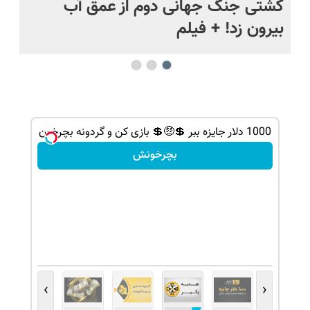
.
کشتی‌ جنگ جهانی دوم از عمق آب
اف
بیرون زد! + فیلم
ما
1000 دلار جایزه ببر 💲🤑💲 بازی کن و گردونه بچرخون
بچرخونش
›
‹