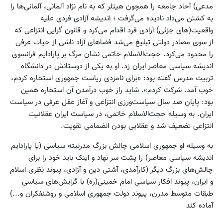
مدعی) آحاد جامعه را همچون هیتلر که به نام نژاد آلمانی، آلمانی‌ها را
به کشتن می‌داد نادیده می‌گرفت ؛ اندیشه آزادی فردی علیه
واقعیت(های جزئی) آزادی فرد اقدام می‌کرد و قانون گرایی انتزاعی که
از سوی مصادر دولتی تبلیغ می‌شد فضاهای آزاد ناشی از حیات عرفی
را محدود می‌کرد. حجت‌الاسلام خاتمی نشان مرگ بر پارادایم فرانسوی
اندیشه سیاسی معاصر ایران زد. او به یکی از دوستانش در دانشگاه
تربیت‌ مدرس گفته بود: «برای نامزدی ریاست جمهوری استخاره کردم،
خوب آمد. شرکت کردم». شاید راز خوب درآمدن آن استخاره همین
بود: پایان صد سال سیاست‌ورزی انتزاعی و آغاز عقل عرفی در سیاست
ایران. به وسیله حجت‌الاسلام خاتمی، در سیاست ایران عقلانیت
انتزاعی تضعیف شد و عقلایی بودن انضمامی تقویت.
به وسیله او جمهوری اسلامی چالش بزرگ مدرنیته سیاسی (یا پارادایم
اندیشه سیاسی معاصر) را پشت سر نهاد و اینک باید خود را برای
چالش‌های بزرگ دیگر (کارآمدی، آشتی دین و آزادی، پیوند نظری اسلام
و ایران، پیوند افکار سیاسی امام خمینی(ره) با گرایش‌های سیاسی
طبقات متوسط مدرن، پیوند دولت جمهوری اسلامی و روشنفکران و...)
آماده کند