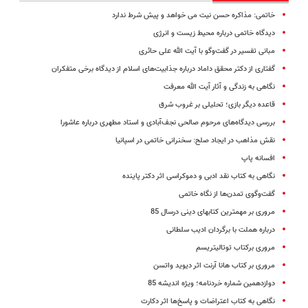
خاتمی: مذاکره حسن نیت می خواهد و پیش شرط ندارد
دیدگاه خاتمی درباره محیط ‌زیست و انرژی
مبانی تفسیر در گفت‌وگو با آیت الله علی حائری
گفتاری از دکتر محقق داماد درباره جذابیت‌های اسلام از دیدگاه برخی متفکران
نگاهی به زندگی و آثار آیت الله معرفت
قاعده دیگر بازی؛ تحلیلی بر غروب شرق
بررسی دیدگاه‌های مرحوم صالحی نجف‌آبادی و استاد مطهری درباره عاشورا
نقش مذاهب در ایجاد صلح: سخنرانی‌ خاتمی در اسپانیا
افسانه پاپ
نگاهی به کتاب نقد ادبی و دموکراسی اثر دکتر پاینده
گفت‌و‌گوی تمدن‌ها از نگاه خاتمی
مروری بر مهمترین کتابهای دینی درسال 85
درباره هملت با برگردان ادیب سلطانی
مروری برکتاب توتالیتریسم
مروری بر کتاب هانا آرنت اثر دیوید واتسن
دوازدهمین شماره خردنامه؛ ویژه اندیشه 85
نگاهی به کتاب اعتراضات و پاسخ‌ها اثر دکارت