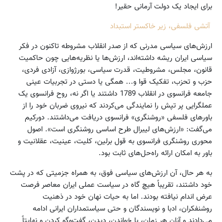
برای ایجاد یک دولت آرمانی حقیر!
آتشی فلسفی، زیر خاکستر استبداد
ارزش‌های سیاسی مدرنی که از صدر انقلاب مشروطه تاکنون در فکر
سیاسی ایران ریشه داشته‌اند، ارزش‌ها یا نظریه‌هایی چون حاکمیت
قانون، مجلس، مشروطیت، قدرت سیاسی، بورژوازی، آزادی فردی،
حزب و تحزب، تفکیک قوا و... همگی یا دستی در تجربیات عینی
جامعه فرانسوی در انقلاب 1789 داشتند یا اگر نه، روح فرانسوی یک
عملگرایی پر تپش را نمایندگی می‌کردند که نیروی ضربان‌ خود را از
باورهای فلسفی «روشنگری» فرانسوی دریافت می‌داشتند. دورکیم
می‌گفت: «ارزش‌های لیبرال طرح اساسی روشنگری است». اصول
محوری روشنگری فرانسوی به قول برلین، کلیت، عینیت، عقلانیت و
باور به امکان ارائه راه‌حل‌های ثابت بود.
به هر حال، آن ارزش‌های سیاسی فوق، به همراه جزمیتی که در پشت
خود داشتند، تقریباً هیچ گاه در سیاست عملی ایران معاصر فرصت
عرض اندام نیافته بودند. اما به حیات نهان خود در ذهنیت
روشنفکران، ادبا و نویسندگان و حتی سیاستمداران ایرانی ادامه
می‌دادند و آنان هر زمان، با خواندن، دیدن، گفت‌وگو کردن و نهایتاً