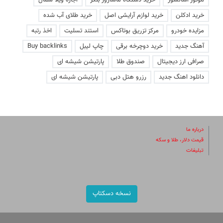
موتور آسانسور
خرید دستگاه ماساژور بلکر
اجاره ویلا شمال
خرید ادکلن
خرید لوازم آرایشی اصل
خرید طلای آب شده
مزایده خودرو
مرکز تزریق بوتاکس
استند تسلیت
اخذ رتبه
آهنگ جدید
خرید دوچرخه برقی
چاپ لیبل
Buy backlinks
صرافی ارز دیجیتال
صندوق طلا
پارتیشن شیشه ای
دانلود اهنگ جدید
رزرو هتل دبی
پارتیشن شیشه ای
درباره ما
قیمت دلار، طلا و سکه
تبلیغات
نسخه دسکتاپ