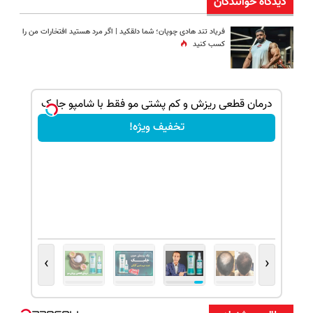
دیدگاه خوانندگان
فریاد تند هادی چوپان؛‌ شما دلقکید | اگر مرد هستید افتخارات من را
کسب کنید
بک!
درمان قطعی ریزش و کم پشتی مو فقط با شامپو جلبک
تخفیف ویژه!
›
‹