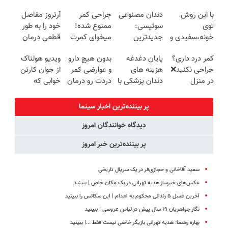
ترمیم کننده 23
کنی!!
(◂پرسش‌نامه)
قرص و دارو
با این روش
دندان مصنوعی
جراحی کمر
آرتروز مفاصل
روزه ساخت!
توی
سوئیسی:
ممنوع شده!
خود را به طور
خونه،سفیدی و
جدیدترین
میخوای کمرت
قطعی درمان
زیبایی دندوناتو
فناوری اروپا،
رو در منزل
کنید!
کمر درد داری؟
پایان دغدغه
بدون هیچ دارو
ویدیو هولناک
برگردون
سبک و مقاوم |
درمان کنی؟
◗پرسش‌نامه◖
جراحی نکنید❌
هزینه های
و عوارضی کمر
از جوان کارتن
(40%off)
پرداخت قسطی
((پرسش‌نامه))
در منزل
دندان پزشکی با
دردت رو درمان
خوابی که
درمانش کن
پک سفید
کن!
میلیاردر شد.
(◂پرسش‌نامه)
کننده خانگی
(پرسش‌نامه)
آموزش رایگان
پر بیننده‌ترین اخبار سینما
دیدگاه خوانندگان امروز
پر بیننده‌ترین خبر امروز
سعید آقاخانی و حجازی‌فر در یک سریال تاریخی
عکس‌های خبرساز هدیه تهرانی در یک مکان خاص | ببینید
آخرین غسل ۵ زندانی محکوم به اعدام | این سکانس را ببینید
نگار جواهریان ۱۹ سال پیش در لباس عروسی | ببینید
بهاره رهنما: هدیه تهرانی بازیگر خاصی نیست فقط ...|‌ ببینید