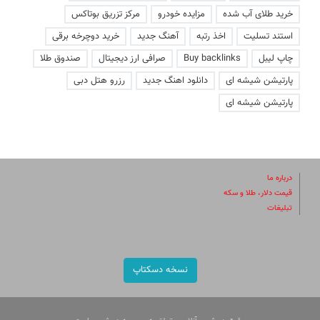
خرید طلای آب شده
مزایده خودرو
مرکز تزریق بوتاکس
استند تسلیت
اخذ رتبه
آهنگ جدید
خرید دوچرخه برقی
چاپ لیبل
Buy backlinks
صرافی ارز دیجیتال
صندوق طلا
پارتیشن شیشه ای
دانلود اهنگ جدید
رزرو هتل دبی
پارتیشن شیشه ای
درباره ما
قیمت دلار، طلا و سکه
تبلیغات
نسخه دسکتاپ