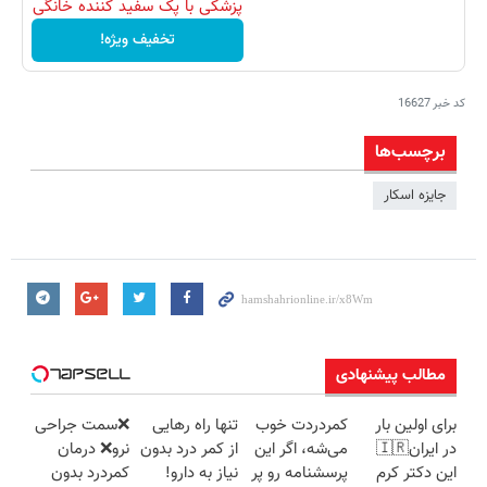
پزشکی با پک سفید کننده خانگی
تخفیف ویژه!
کد خبر
16627
برچسب‌ها
جایزه اسکار
مطالب پیشنهادی
برای اولین بار
کمردردت خوب
تنها راه رهایی
❌سمت جراحی
در ایران🇮🇷
می‌شه، اگر این
از کمر درد بدون
نرو❌ درمان
این دکتر کرم
پرسشنامه رو پر
نیاز به دارو!
کمردرد بدون