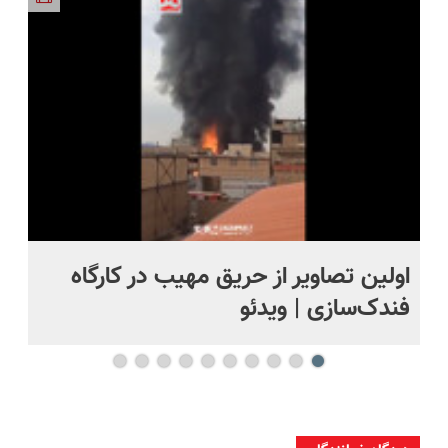
ساخت!
بخر!😉
منزل+گارانتی
تعویض)
اولین تصاویر از حریق مهیب در کارگاه
او
فندک‌سازی | ویدئو
بر