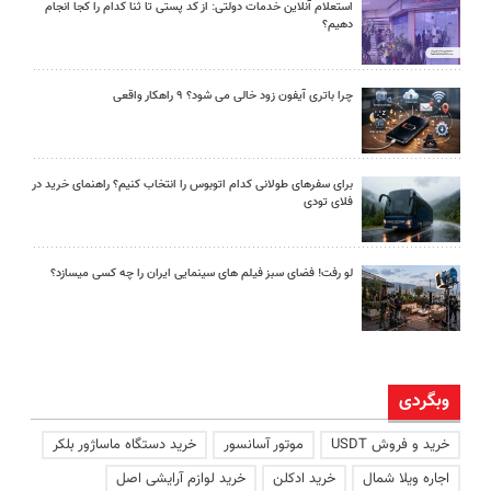
استعلام آنلاین خدمات دولتی: از کد پستی تا ثنا کدام را کجا انجام
دهیم؟
چرا باتری آیفون زود خالی می شود؟ ۹ راهکار واقعی
برای سفرهای طولانی کدام اتوبوس را انتخاب کنیم؟ راهنمای خرید در
فلای تودی
لو رفت! فضای سبز فیلم های سینمایی ایران را چه کسی میسازد؟
وبگردی
خرید و فروش USDT
موتور آسانسور
خرید دستگاه ماساژور بلکر
اجاره ویلا شمال
خرید ادکلن
خرید لوازم آرایشی اصل