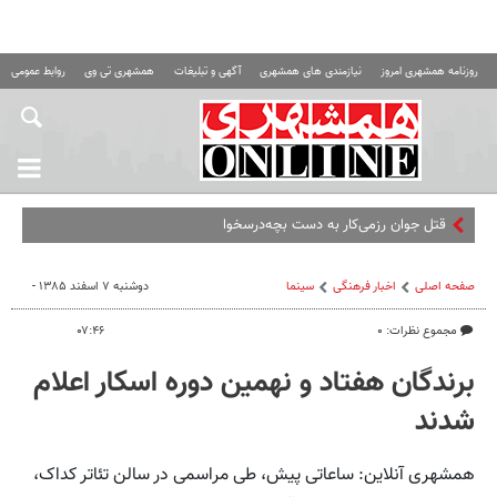
روزنامه همشهری امروز
نیازمندی های همشهری
آگهی و تبلیغات
همشهری تی وی
روابط عمومی ه
قتل جوان رزمی‌کار به دست بچه‌درسخوان کم‌بینا
صفحه اصلی
اخبار فرهنگی
سینما
دوشنبه ۷ اسفند ۱۳۸۵ -
مجموع نظرات: ۰
۰۷:۴۶
برندگان هفتاد و نهمین دوره اسکار اعلام
شدند
همشهری آنلاین: ساعاتی پیش، طی مراسمی در سالن تئاتر کداک،