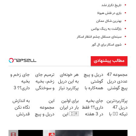
تاریخ تکرار نشد
بازی در نقش هیولا
بهترین شکل ممکن
بازگشت به رینگ بوکس
سینمای مستقل چشم انتظار اسکار
شوی اسکار برای ال گور
مطالب پیشنهادی
مجموعه 47
دریل و پیچ
هر خونه‌ای
ترمیم جای
جای زخم و
عددی دریل
گوشتی
به این دریل
زخم، بخیه
بخیه
پیچ گوشتی
همه‌کاره با
پرکاربرد نیاز
و سوختگی
داری؟؟ 3
شارژی
گیربکس
داره😍 با
فقط در 3
هفته‌ای
پرکاربردترین
جای بخیه
برای اولین
این
به اندازش
(تخفیف به
هوشمند ⚙️
تخفیف بخر
هفته!!😍
محوش کن!
دریل 47
داری؟؟ فقط
بار در ایران
مجموعه
نگاه نکن
مدت
(نصف
😉👌🏻
تیکه 👈🏻 با
در 3 هفته
🇮🇷 این
دریل و پیچ
قدرتش
محدود)
قیمت بازار
کمترین
ترمیمش
دکتر کرم
گوشتی رو با
درحد هالکه
🔥)
قیمت 🔥
کن!😍
ترمیم کننده
گارانتی و
😉 (پرداخت
23 روزه
نصف قیمت
درب