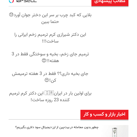
مطالب پیشنهادی
بلایی که کبد چرب بر سر این دختر جوان آورد😓
حتما ببین
این دکتر شیرازی کرم ترمیم زخم ایرانی را
ساخت!!!
ترمیم جای زخم، بخیه و سوختگی فقط در 3
هفته!!😍
جای بخیه داری؟؟ فقط در 3 هفته ترمیمش
کن!😍
برای اولین بار در ایران🇮🇷 این دکتر کرم ترمیم
کننده 23 روزه ساخت!
اخبار بازار و کسب و کار
چطور بدون معامله در بیت‌پین از ارز دیجیتال سود دلاری بگیریم؟