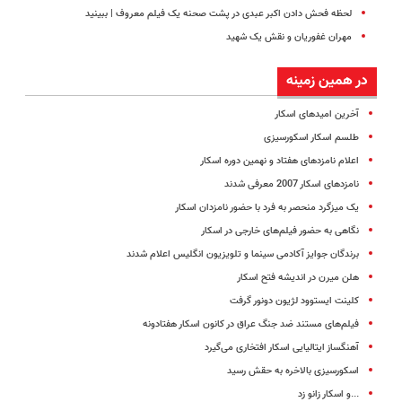
لحظه‌ فحش دادن اکبر عبدی در پشت صحنه یک فیلم معروف | ببینید
مهران غفوریان و نقش یک شهید
در همین زمینه
آخرین امیدهای اسکار
طلسم اسکار اسکورسیزی
اعلام نامزدهای هفتاد و نهمین دوره اسکار
نامزدهای اسکار 2007 معرفی شدند
یک میزگرد منحصر به فرد با حضور نامزدان اسکار
نگاهی به حضور فیلم‌های خارجی در اسکار
برندگان جوایز آکادمی سینما و تلویزیون انگلیس اعلام شدند
هلن میرن در اندیشه فتح اسکار
کلینت ایستوود لژیون دونور گرفت
فیلم‌های مستند ضد جنگ عراق در کانون اسکار هفتادونه
آهنگساز ایتالیایی اسکار افتخاری می‌گیرد
اسکورسیزی بالاخره به حقش رسید
...و اسکار زانو زد