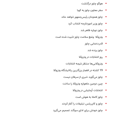
هوگو چاوز درگذشت
سفر معاون چاوز به کوبا
چاوز همچنان رئیس‌جمهور خواهد ماند
چاوز وزیر امورخارجه انتخاب کرد
چاوز دوباره ظاهر شد
ونزوئلا: وضع سلامت چاوز تثبیت شده است
قدرت‌نمایی چاوز
چاوز برنده شد
روز انتخابات در ونزوئلا
ونزوئلایی‌ها منتظر نتیجه انتخابات
19 کشته در انفجار بزرگترین پالایشگاه ونزوئلا
چاوز می‌گوید خبری از سرطان نیست
چین دومین ماهواره ونزوئلا را ساخت
انتخابات آزمایشی در ونزوئلا
چاوز کاملا به هوش است
چاوز و کاپریلس تبلیغات را آغاز کردند
چاوز خودش برای ادای سوگند تصمیم می‌گیرد