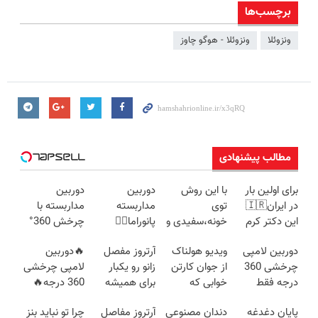
برچسب‌ها
ونزوئلا
ونزوئلا - هوگو چاوز
مطالب پیشنهادی
برای اولین بار
با این روش
دوربین
دوربین
در ایران🇮🇷
توی
مداربسته
مداربسته با
این دکتر کرم
خونه،سفیدی و
پانوراما👈🏻
چرخش 360°
ترمیم کننده 23
زیبایی دندوناتو
قابلیت چرخش
+ تخفیف
دوربین لامپی
ویدیو هولناک
آرتروز مفصل
🔥دوربین
روزه ساخت!
برگردون
360°و سازگار با
(ضمانت
چرخشی 360
از جوان کارتن
زانو رو یکبار
لامپی چرخشی
(40%off)
اندروید و ios
تعویض +
درجه فقط
خوابی که
برای همیشه
360 درجه🔥
پرداخت درب
امروز حراج شد
میلیاردر شد.
درمان کن!
پرداخت درب
منزل)
پایان دغدغه
دندان مصنوعی
آرتروز مفاصل
چرا تو نباید بنز
🔥 پرداخت
آموزش رایگان
◗پرسش‌نامه◖
منزل + گارانتی