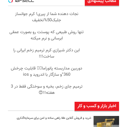
مطالب پیشنهادی
نجات دهنده شما از پیری! کرم جوانساز
جلبک50%تخفیف
تنها روش طبیعی که پوستت رو بصورت عمقی
ابرسانی و نرم میکنه
این دکتر شیرازی کرم ترمیم زخم ایرانی را
ساخت!!!
دوربین مداربسته پانوراما👈🏻 قابلیت چرخش
360°و سازگار با اندروید و ios
ترمیم جای زخم، بخیه و سوختگی فقط در 3
هفته!!😍
اخبار بازار و کسب و کار
خرید و فروش آنلاین طلا راهی ساده و امن برای سرمایه‌گذاری