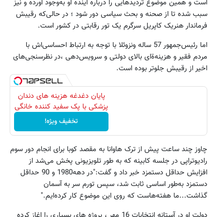
است و همین موضوع تردید‌هایی را درباره آینده او به‌وجود آورده و نیز
سبب شده تا از صحنه و بحث سیاسی دور شود ؛ در حالی‌که رقیبش
فرماندار هنریک کاپریل سرگرم یک تور رقابتی در کشور است.
اما رئیس‌جمهور 57 ساله ونزوئلا با توجه به ارتباط احساسی‌اش با
مردم فقیر و هزینه‌ةای بالای دولتی و سرویس‌دهی ،در نظرسنجی‌های
اخیر از رقیبش جلوتر بوده است.
پایان دغدغه هزینه های دندان
پزشکی با پک سفید کننده خانگی
تخفیف ویژه!
چاوز چند ساعت پیش از ترک هاوانا به مقصد کوبا برای انجام دور سوم
رادیوتراپی در جلسه کابینه که به طور تلویزیونی پخش می‌شد از
افزایش حداقل دستمزد خبر داد و گفت:"در دهه1980 و 90 حداقل
دستمزد به‌طور اساسی ثابت شد، سپس تورم سر به آسمان
گذاشت...ما هفته‌هاست که روی این موضوع کار کرده‌ایم."
دولت او در آستانه انتخابات 16 مهر ، پروژه های بسیاری را اغاز کرده