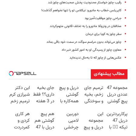
رقیب چاوز خواستار محدودیت پخش صحبت‌های چاوز شد
کاپریلس خطاب به مادورو: نیکلاس تو را تنها نخواهم گذاشت!
جراحی چاوز موفقیت‌آمیز بود
مخالفان در ونزوئلا مادورو را به تخلف قانونی متهم‌کردند
سفر چاوز به کوبا برای درمان
چاوز می‌تواند بدون مراسم سوگند در سمت خود باقی بماند
معاون چاوز از رسیدگی او به امور کشور خبر داد
عکس‌هایی از چاوز که تا به‌حال ندیده‌اید
مطالب پیشنهادی
مجموعه 47
ترمیم جای
دریل و پیچ
جای بخیه
این دکتر
عددی دریل
زخم، بخیه
گوشتی
داری؟؟ فقط
شیرازی کرم
پیچ گوشتی
و سوختگی
همه‌کاره با
در 3 هفته
ترمیم زخم
شارژی
فقط در 3
گیربکس
ترمیمش
ایرانی را
پرکاربردترین
این
دوربین
هم پیچ
هر کاری
(تخفیف به
هفته!!😍
هوشمند ⚙️
کن!😍
ساخت!!!
دریل 47
مجموعه
لامپی
گوشتی هم
کردی و
مدت
(نصف
تیکه 👈🏻 با
دریل و پیچ
چرخشی
دریل با 47
کمردردت
محدود)
قیمت بازار
کمترین
گوشتی رو با
360 درجه
تیکه
درمان نشد؟
🔥)