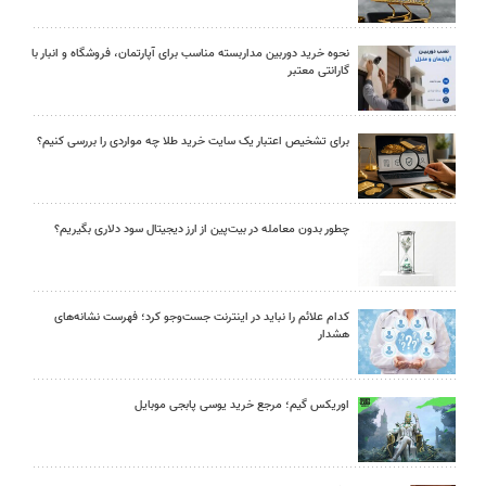
نحوه خرید دوربین مداربسته مناسب برای آپارتمان، فروشگاه و انبار با
گارانتی معتبر
برای تشخیص اعتبار یک سایت خرید طلا چه مواردی را بررسی کنیم؟
چطور بدون معامله در بیت‌پین از ارز دیجیتال سود دلاری بگیریم؟
کدام علائم را نباید در اینترنت جست‌وجو کرد؛ فهرست نشانه‌های
هشدار
اوریکس گیم؛ مرجع خرید یوسی پابجی موبایل