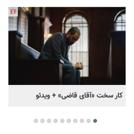
قیمت 🔥
گارانتی و
فقط امروز
کاربردی! تا
پر کردن
نصف قیمت
حراج شد🔥
تخفیف داره
پرسشنامه و
بخر!😉
پرداخت
بخرش!🔥
دریافت راه
درب منزل
حل
کار سخت «آقای قاضی» + ویدئو
بچ