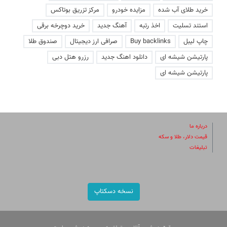
خرید طلای آب شده
مزایده خودرو
مرکز تزریق بوتاکس
استند تسلیت
اخذ رتبه
آهنگ جدید
خرید دوچرخه برقی
چاپ لیبل
Buy backlinks
صرافی ارز دیجیتال
صندوق طلا
پارتیشن شیشه ای
دانلود اهنگ جدید
رزرو هتل دبی
پارتیشن شیشه ای
درباره ما
قیمت دلار، طلا و سکه
تبلیغات
نسخه دسکتاپ