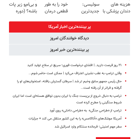
هزینه های
سوئیسی:
خود را به طور
و بی‌ام‌و زیر پات
درب منزل
تعویض
دندان پزشکی با
جدیدترین
قطعی درمان
باشه؟ (دوره
پک سفید
فناوری اروپا،
کنید!
رایگان درآمد
کننده خانگی
سبک و مقاوم |
◗پرسش‌نامه◖
میلیاردی)
پر بیننده‌ترین اخبار آمریکا
پرداخت قسطی
دیدگاه خوانندگان امروز
پر بیننده‌ترین خبر امروز
۲۱ روز فرصت دارید..| افشای درخواست فوری؛ سریع تر سلاح تولید کنید
وقتی ترامپ به عقب نشینی اعتراف می‌کرد | ممکن است حاضر شوم...
حال رئیس جمهور سابق وخیم تر شد | سرطان گسترش یافته، استخوان‌های او را
گرفته و فراتر از آن رفته است...
ترامپ به دنبال خروج از بن‌بست جنگ با ایران بدون توافق هسته‌ای است اما ایران
شروط سنگینی را مطرح کرده است
ترامپ از «طراحی جنگی» به «طراحی داخلی» روی آورد
آمریکا موشک‌های «آتاکامس» را به این کشور منتقل می کند + جزئیات
سفر مهم امنیتی؛ فرمانده سنتکام وارد اسرائیل شد