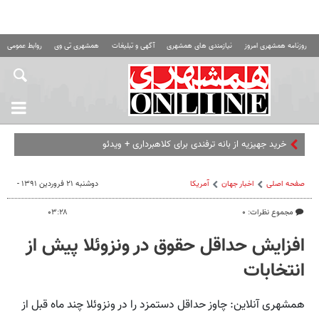
روزنامه همشهری امروز
نیازمندی های همشهری
آگهی و تبلیغات
همشهری تی وی
روابط عمومی ه
صفحه اصلی
اخبار جهان
آمریکا
دوشنبه ۲۱ فروردین ۱۳۹۱ -
مجموع نظرات: ۰
۰۳:۲۸
افزایش حداقل حقوق در ونزوئلا پیش از
انتخابات
همشهری آنلاین: چاوز حداقل دستمزد را در ونزوئلا چند ماه قبل از