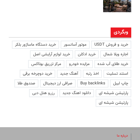
وبگردی
خرید و فروش USDT
موتور آسانسور
خرید دستگاه ماساژور بلکر
اجاره ویلا شمال
خرید ادکلن
خرید لوازم آرایشی اصل
خرید طلای آب شده
مزایده خودرو
مرکز تزریق بوتاکس
استند تسلیت
اخذ رتبه
آهنگ جدید
خرید دوچرخه برقی
چاپ لیبل
Buy backlinks
صرافی ارز دیجیتال
صندوق طلا
پارتیشن شیشه ای
دانلود اهنگ جدید
رزرو هتل دبی
پارتیشن شیشه ای
درباره ما