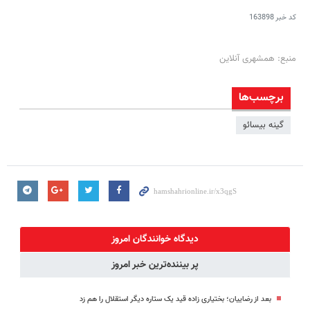
کد خبر
163898
منبع: همشهری آنلاین
برچسب‌ها
گینه ‌بیسائو
دیدگاه خوانندگان امروز
پر بیننده‌ترین خبر امروز
بعد از رضاییان؛ بختیاری زاده قید یک ستاره دیگر استقلال را هم زد