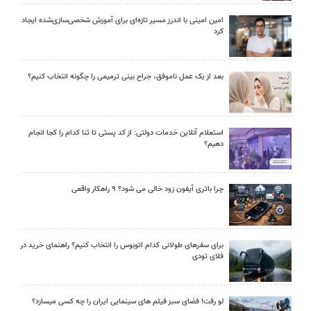
امین امینی با اندرز مسیر تازه‌ای برای آموزش شخصی‌سازی‌شده ایجاد
کرد
بعد از یک عمل ناموفق، جراح بینی ترمیمی را چگونه انتخاب کنیم؟
استعلام آنلاین خدمات دولتی: از کد پستی تا ثنا کدام را کجا انجام
دهیم؟
چرا باتری آیفون زود خالی می شود؟ ۹ راهکار واقعی
برای سفرهای طولانی کدام اتوبوس را انتخاب کنیم؟ راهنمای خرید در
فلای تودی
لو رفت! فضای سبز فیلم های سینمایی ایران را چه کسی میسازد؟