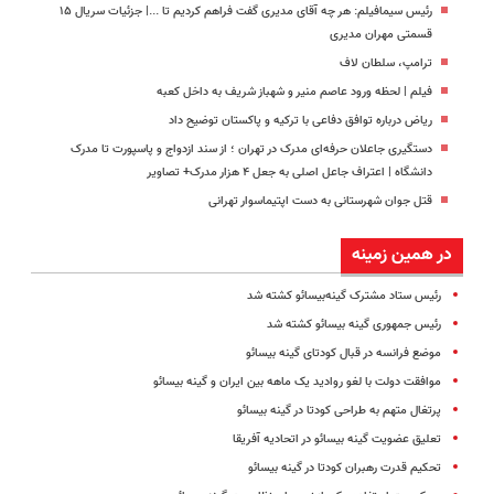
رئیس سیمافیلم: هر چه آقای مدیری گفت فراهم کردیم تا ...| جزئیات سریال ۱۵
قسمتی مهران مدیری
ترامپ، سلطان لاف
فیلم | لحظه ورود عاصم منیر و شهباز شریف به داخل کعبه
ریاض درباره توافق دفاعی با ترکیه و پاکستان توضیح داد
دستگیری جاعلان حرفه‌ای مدرک در تهران ؛ از سند ازدواج و پاسپورت تا مدرک
دانشگاه | اعتراف جاعل اصلی به جعل ۴ هزار مدرک+ تصاویر
قتل جوان شهرستانی به دست اپتیماسوار تهرانی
در همین زمینه
رئیس ستاد مشترک گینه‌بیسائو کشته شد
رئیس جمهوری گینه بیسائو کشته شد
موضع فرانسه در قبال کودتای گینه بیسائو
موافقت دولت با لغو روادید یک ماهه بین ایران و گینه بیسائو
پرتغال متهم به طراحی کودتا در گینه بیسائو
تعلیق عضویت گینه بیسائو در اتحادیه آفریقا
تحکیم قدرت رهبران کودتا در گینه بیسائو