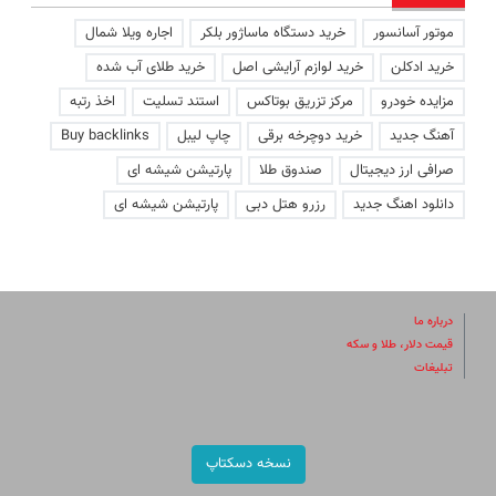
موتور آسانسور
خرید دستگاه ماساژور بلکر
اجاره ویلا شمال
خرید ادکلن
خرید لوازم آرایشی اصل
خرید طلای آب شده
مزایده خودرو
مرکز تزریق بوتاکس
استند تسلیت
اخذ رتبه
آهنگ جدید
خرید دوچرخه برقی
چاپ لیبل
Buy backlinks
صرافی ارز دیجیتال
صندوق طلا
پارتیشن شیشه ای
دانلود اهنگ جدید
رزرو هتل دبی
پارتیشن شیشه ای
درباره ما
قیمت دلار، طلا و سکه
تبلیغات
نسخه دسکتاپ