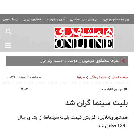
روزنامه همشهری امروز
نیازمندی های همشهری
آگهی و تبلیغات
همشهری تی وی
روابط عمومی ه
اعتراف سخنگوی فارسی‌زبان موساد به دست برتر ایران
صفحه اصلی
اخبار فرهنگی
سینما
سه‌شنبه ۱۶ اسفند ۱۳۹۰ -
مجموع نظرات: ۰
۱۴:۱۲
بلیت سینما گران شد
همشهری‌آنلاین: افزایش قیمت بلیت سینماها از ابتدای سال
1391 قطعی شد.