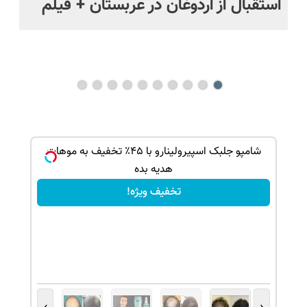
استقبال از اردوغان در عربستان + فیلم
شا
باز
ک جهت
شامپو جلبک اسپیرولینارو با ۴۵٪ تخفیف به موهات
هدیه بده
تخفیف ویژه!