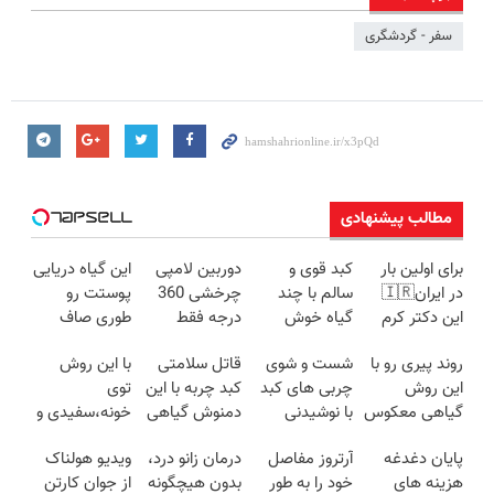
سفر - گردشگری
مطالب پیشنهادی
برای اولین بار
کبد قوی و
دوربین لامپی
این گیاه دریایی
در ایران🇮🇷
سالم با چند
چرخشی 360
پوستت رو
این دکتر کرم
گیاه خوش
درجه فقط
طوری صاف
ترمیم کننده 23
طعم
امروز حراج شد
میکنه انگار
روند پیری رو با
شست و شوی
قاتل سلامتی
با این روش
روزه ساخت!
🔥 پرداخت
20سال جوون
این روش
چربی های کبد
کبد چربه با این
توی
درب منزل
شدی🔥
گیاهی معکوس
با نوشیدنی
دمنوش گیاهی
خونه،سفیدی و
کن
گیاهی(55%تخفیف)
کبدتو بیمه کن
زیبایی دندوناتو
پایان دغدغه
آرتروز مفاصل
درمان زانو درد،
ویدیو هولناک
برگردون
هزینه های
خود را به طور
بدون هیچگونه
از جوان کارتن
(40%off)