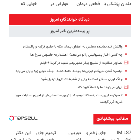
دندان پزشکی با
قطعی درمان
عوارض در
خوابی که
پک سفید
کنید!
منزل
میلیاردر شد.
کننده خانگی
◗پرسش‌نامه◖
(◂پرسش‌نامه)
آموزش رایگان
دیدگاه خوانندگان امروز
پر بیننده‌ترین خبر امروز
واکنش تند نماینده مجلس به امضای پیمان مکه با حضور ترکیه و پاکستان
چه کسی اخبار پرسپولیس را لو می‌دهد؟ | هشدار به جاسوس سرخ ها!
تصاویر متفاوت از تشییع پیکر مطهر رهبر شهید در کربلا + فیلم
ترامپ: گمان نمی‌کنم ایرانی‌ها بتوانند ادامه دهند | جنگ خیلی زود پایان می‌یابد
جنگ ایران ممکن است به یکی از اشتباهات تاریخ تبدیل شود
ایران می‌تواند ما را کاملاً نابود کند
۲ سرکرده تروریست به هلاکت رسیدند | تروریست ها پیش از اجرای عملیات مورد
ضربه قرار گرفتند
مطالب پیشنهادی
IM LS7
جای زخم و
دوربین
ترمیم جای
این دکتر
لوکس ترین
بخیه
لامپی
زخم، بخیه
شیرازی کرم