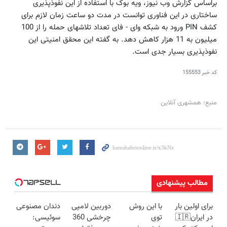
براساس گزارش وب نیوز، ویه بوک با استفاده از این نفوذپذیری
ساختاری در این فناوری توانست در مدت دو ساعت زمان لازم برای
کشف PIN ورود به شبکه وای - فای تعداد تلاشهای حمله را از 100
میلیون به 11 هزار کاهش دهد. به گفته این محقق امنیتی این
نفوذپذیری بسیار جدی است.
کد خبر
155553
منبع: همشهری آنلاین
مطالب پیشنهادی
برای اولین بار
با این روش
دوربین لامپی
دندان مصنوعی
در ایران🇮🇷
توی
چرخشی 360
سوئیسی: