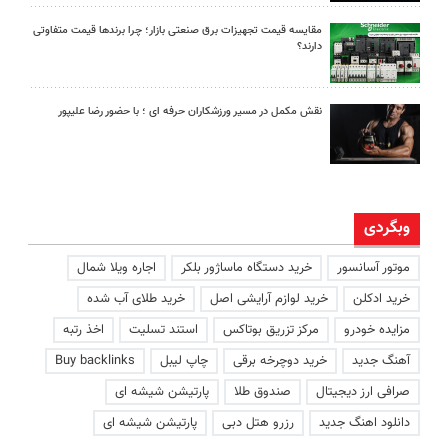
مقایسه قیمت تجهیزات برق صنعتی بازار؛ چرا برندها قیمت متفاوتی
دارند؟
نقش مکمل در مسیر ورزشکاران حرفه ای ؛ با حضور رضا علیپور
وبگردی
موتور آسانسور
خرید دستگاه ماساژور بلکر
اجاره ویلا شمال
خرید ادکلن
خرید لوازم آرایشی اصل
خرید طلای آب شده
مزایده خودرو
مرکز تزریق بوتاکس
استند تسلیت
اخذ رتبه
آهنگ جدید
خرید دوچرخه برقی
چاپ لیبل
Buy backlinks
صرافی ارز دیجیتال
صندوق طلا
پارتیشن شیشه ای
دانلود اهنگ جدید
رزرو هتل دبی
پارتیشن شیشه ای