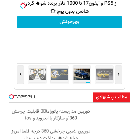
ی کن ، گردونه
از PS5 و آیفون17 تا 1000 دلار برنده شو🔥 گردونه
شانس بدون پوچ 💥
بچرخونش
›
‹
مطالب پیشنهادی
دوربین مداربسته پانوراما👈🏻 قابلیت چرخش
360°و سازگار با اندروید و ios
دوربین لامپی چرخشی 360 درجه فقط امروز
حراج شد🔥 پرداخت درب منزل