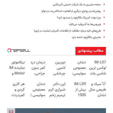
حمله سایبری به یک شرکت امنیتی آمریکایی
روشن‌شدن زوایای دیگری از فعالیت استاکس‌نت و دوکو
چرا دولت آمریکا مگاآپلود را مسدود کرد؟
ویروس‌ها به آندروئید می‌تازند
طرح‌های تازه درباره حفاظت از اطلاعات کاربران اینترنت در اروپا
ماجرای مگاآپلود ادامه دارد
مطالب پیشنهادی
IM LS7
دندان
دوربین
درمان درد
نیکاموتور
لوکس ترین
مصنوعی
لامپی
کمر بدون
نماینده IM
شاسی بلند
سوئیسی:
چرخشی
جراحی،
Motor و
برقی ایران
جدیدترین
360 درجه
تزریق ◀
Lynk&Co
🦷 سبک و
IM LS9
این دکتر
دندان
هر کاری
فناوری
فقط امروز
پرسش‌نامه
در ایران
طبیعی مثل
بیش از
شیرازی کرم
مصنوعی
کردی و
اروپا، سبک
حراج شد🔥
رو پر کن ▶
دندان
1500
ترمیم زخم
سوئیسی |
کمردردت
و مقاوم |
پرداخت
خودت!
کیلومترپیمایش
ایرانی را
سبک،
درمان نشد؟
پرداخت
درب منزل
نصب آسان
با یکبار
ساخت!!!
مقاوم،
پر کردن
قسطی
و پرداخت
شارژ
طبیعی!
پرسشنامه و