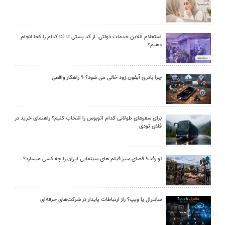
استعلام آنلاین خدمات دولتی: از کد پستی تا ثنا کدام را کجا انجام
دهیم؟
چرا باتری آیفون زود خالی می شود؟ ۹ راهکار واقعی
برای سفرهای طولانی کدام اتوبوس را انتخاب کنیم؟ راهنمای خرید در
فلای تودی
لو رفت! فضای سبز فیلم های سینمایی ایران را چه کسی میسازد؟
سانترال یا ویپ؟ راز ارتباطات پایدار در شرکت‌های حرفه‌ای