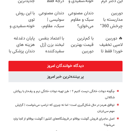
این دکتر کرم
خونه،سفیدی و
درجه فقط
جدیدترین
ترمیم کننده 23
زیبایی دندوناتو
امروز حراج شد
فناوری اروپا،
دوربین
دندان مصنوعی
دندان مصنوعی
با این روش
روزه ساخت!
برگردون
🔥 پرداخت
سبک و مقاوم |
مداربسته با
سبک و مقاوم
سوئیسی |
توی
(40%off)
درب منزل
پرداخت قسطی
چرخش 360°
می‌خوای؟
سبک، مقاوم،
خونه،سفیدی و
+ تخفیف
پرداخت
طبیعی! ویزیت
زیبایی دندوناتو
🔥 دوربین
با کم‌ترین
با اعتماد بنفس
پایان دغدغه
(ضمانت
اقساطی هم
رایگان+پرداخت
برگردون(40%off)
لامپی تخفیف
قیمت بهترین
لبخند بزن (ژل
هزینه های
تعویض +
داریم!😍 | 📍
اقساطی😍
خورد! فقط تا
دوربین
سفیدکننده
دندان پزشکی با
پرداخت درب
تهران
آخر امروز 🔥
مداربسته رو
دندان40%تخفیف)
پک سفید
منزل)
بخر❗❗❗
کننده خانگی
دیدگاه خوانندگان امروز
پر بیننده‌ترین خبر امروز
چگونه دونات خانگی درست کنیم ؟ ؛ طرز تهیه دونات خانگی نرم و پف‌دار با روکش
شکلاتی
توافق هرمز در حال شکل‌گیری است؛ اما نه چیزی که ترامپ می‌خواست | گزارش
مهم سی‌ان‌ان
اصل ماجرای فروش گوشت بوفالو در فروشگاه‌های کشور | گوشت بوفالو از کجا وارد
می‌شود؟