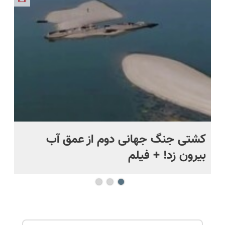
اقساطی 💳
ویزیت
دریافت راه
📍 تهران
رایگان+پرداخت
حل
اقساطی😍
.
کشتی‌ جنگ جهانی دوم از عمق آب
اف
بیرون زد! + فیلم
ما