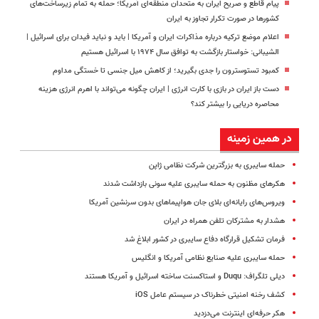
پیام قاطع و صریح ایران به متحدان منطقه‌ای آمریکا؛ حمله به تمام زیرساخت‌های
کشورها در صورت تکرار تجاوز به ایران
اعلام موضع ترکیه درباره مذاکرات ایران و آمریکا | باید و نباید فیدان برای اسرائیل |
الشیبانی: خواستار بازگشت به توافق سال ۱۹۷۴ با اسرائیل هستیم
کمبود تستوسترون را جدی بگیرید؛ از کاهش میل جنسی تا خستگی مداوم
دست باز ایران در بازی با کارت انرژی | ایران چگونه می‌تواند با اهرم انرژی‌ هزینه
محاصره دریایی را بیشتر کند؟
در همین زمینه
حمله سایبری به بزرگترین شرکت نظامی ژاپن
هکرهای مظنون به حمله سایبری علیه سونی بازداشت شدند
ویروس‌های رایانه‌ای بلای جان هواپیماهای بدون سرنشین آمریکا
هشدار به مشترکان تلفن همراه در ایران
فرمان تشکیل قرارگاه دفاع سایبری در کشور ابلاغ شد
حمله سایبری علیه صنایع نظامی آمریکا و انگلیس
دیلی تلگراف: Duqu و استاکسنت ساخته اسرائیل و آمریکا هستند
کشف رخنه امنیتی خطرناک در سیستم عامل iOS
هکر حرفه‌ای اینترنت می‌دزدید