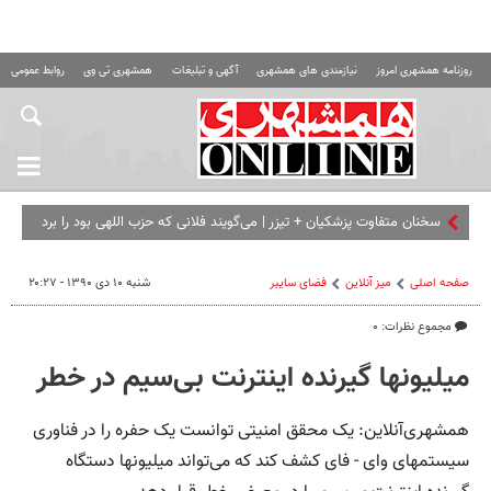
روزنامه همشهری امروز
نیازمندی های همشهری
آگهی و تبلیغات
همشهری تی وی
روابط عمومی ه
سخنان متفاوت پزشکیان + تیزر | می‌گویند فلانی که حزب اللهی بود را
برداشته ای...
صفحه اصلی
میز آنلاین
فضای سایبر
شنبه ۱۰ دی ۱۳۹۰ - ۲۰:۲۷
مجموع نظرات: ۰
میلیونها گیرنده اینترنت بی‌سیم در خطر
همشهری‌آنلاین: یک محقق امنیتی توانست یک حفره را در فناوری
سیستمهای وای - فای کشف کند که می‌تواند میلیونها دستگاه