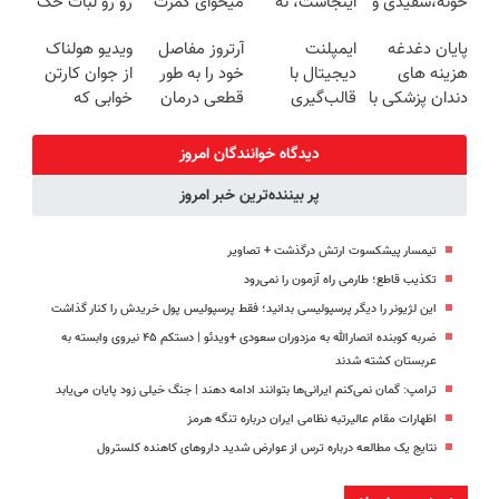
خونه،سفیدی و
اینجاست، نه
میخوای کمرت
رو رو لبات حک
زیبایی دندوناتو
توی داروخونه
رو در منزل
میکنه
پایان دغدغه
ایمپلنت
آرتروز مفاصل
ویدیو هولناک
برگردون
درمان کنی؟
خرید40%تخفیف
هزینه های
دیجیتال با
خود را به طور
از جوان کارتن
(40%off)
((پرسش‌نامه))
دندان پزشکی با
قالب‌گیری
قطعی درمان
خوابی که
پک سفید
دیجیتال |
کنید!
میلیاردر شد.
کننده خانگی
مشاوره رایگان
◗پرسش‌نامه◖
آموزش رایگان
دیدگاه خوانندگان امروز
پر بیننده‌ترین خبر امروز
تیمسار پیشکسوت ارتش درگذشت + تصاویر
تکذیب قاطع؛‌ طارمی راه آزمون را نمی‌رود
این لژیونر را دیگر پرسپولیسی بدانید؛ فقط پرسپولیس پول خریدش را کنار گذاشت
ضربه کوبنده انصارالله به مزدوران سعودی +ویدئو | دستکم ۴۵ نیروی وابسته به
عربستان کشته شدند
ترامپ: گمان نمی‌کنم ایرانی‌ها بتوانند ادامه دهند | جنگ خیلی زود پایان می‌یابد
اظهارات مقام عالیرتبه نظامی ایران درباره تنگه هرمز
نتایج یک مطالعه درباره ترس از عوارض شدید داروهای کاهنده کلسترول