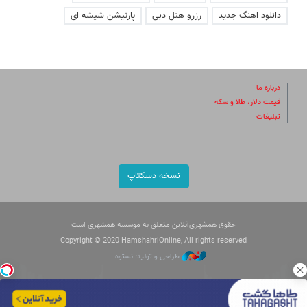
دانلود اهنگ جدید
رزرو هتل دبی
پارتیشن شیشه ای
درباره ما
قیمت دلار، طلا و سکه
تبلیغات
نسخه دسکتاپ
حقوق همشهری‌آنلاین متعلق به موسسه همشهری است
Copyright © 2020 HamshahriOnline, All rights reserved
طراحی و تولید: نستوه