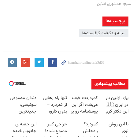
منبع: همشهری آنلاین
برچسب‌ها
مجله زندگینامه گرافیست‌ها
مطالب پیشنهادی
برای اولین بار
کمردردت خوب
تنها راه رهایی
دندان مصنوعی
در ایران🇮🇷
می‌شه، اگر این
از کمردرد –
سوئیسی:
این دکتر کرم
پرسشنامه رو پر
بدون دارو،
جدیدترین
ترمیم کننده 23
کنی!!
بدون جراحی!
فناوری اروپا،
با این روش
کمردرد؟
جراحی کمر
این جعبه ی
روزه ساخت!
«فرم پر کن»
سبک و مقاوم |
توی
راه‌حلش
ممنوع شده!
جادویی خنده
پرداخت قسطی