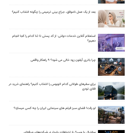
بعد از یک عمل ناموفق، جراح بینی ترمیمی را چگونه انتخاب کنیم؟
استعلام آنلاین خدمات دولتی: از کد پستی تا ثنا کدام را کجا انجام
دهیم؟
چرا باتری آیفون زود خالی می شود؟ ۹ راهکار واقعی
برای سفرهای طولانی کدام اتوبوس را انتخاب کنیم؟ راهنمای خرید در
فلای تودی
لو رفت! فضای سبز فیلم های سینمایی ایران را چه کسی میسازد؟
سانترال یا ویپ؟ راز ارتباطات پایدار در شرکت‌های حرفه‌ای