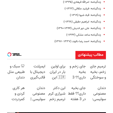
زندگینامه: امرالله فرهادی (۱۳۳۵-)
زندگینامه: فرشید مثقالی (۱۳۲۲-)
زندگینامه: قباد شیوا (۱۳۱۹-)
زندگینامه: ابراهیم حقیقی (۱۳۲۸-)
زندگینامه: علی دور اندیش (۱۳۴۴-۱۳۹۰)
زندگینامه ساعد مشکی (۱۳۴۲-)
زندگینامه: احمد رضا دالوند (۱۳۳۷ -۱۳۹۷)
مطالب پیشنهادی
ترمیم جای
جای زخم و
برای اولین
ایمپلنت
🦷 سبک و
زخم، بخیه
بخیه
بار در ایران
دیجیتال با
طبیعی مثل
و سوختگی
داری؟؟ 3
🇮🇷 این
قالب‌گیری
دندان
فقط در 3
هفته‌ای
دکتر کرم
دیجیتال |
خودت!
دندان
جای بخیه
این دکتر
دندان
هر کاری
هفته!!😍
محوش کن!
ترمیم کننده
مشاوره
نصب آسان
مصنوعی
داری؟؟ فقط
شیرازی کرم
مصنوعی
کردی و
23 روزه
رایگان
و پرداخت
سوئیسی:
در 3 هفته
ترمیم زخم
سوئیسی |
کمردردت
ساخت!
اقساطی 💳
جدیدترین
ترمیمش
ایرانی را
سبک،
درمان نشد؟
📍 تهران
فناوری
کن!😍
ساخت!!!
مقاوم،
پر کردن