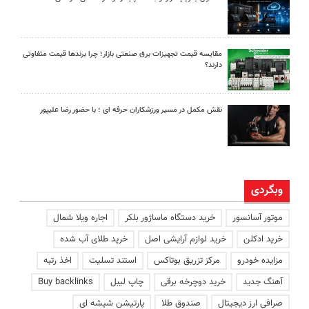
مقایسه قیمت تجهیزات برق صنعتی بازار؛ چرا برندها قیمت متفاوتی
دارند؟
نقش مکمل در مسیر ورزشکاران حرفه ای ؛ با حضور رضا علیپور
وبگردی
موتور آسانسور
خرید دستگاه ماساژور بلکر
اجاره ویلا شمال
خرید ادکلن
خرید لوازم آرایشی اصل
خرید طلای آب شده
مزایده خودرو
مرکز تزریق بوتاکس
استند تسلیت
اخذ رتبه
آهنگ جدید
خرید دوچرخه برقی
چاپ لیبل
Buy backlinks
صرافی ارز دیجیتال
صندوق طلا
پارتیشن شیشه ای