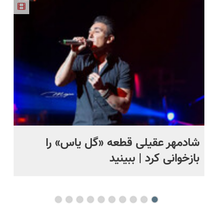
اروپا، سبک
طبیعی!
پرسشنامه و
و مقاوم |
ویزیت
دریافت راه
پرداخت
رایگان+پرداخت
حل
قسطی
اقساطی😍
شادمهر عقیلی قطعه «گل یاس» را
آم
بازخوانی کرد | ببینید