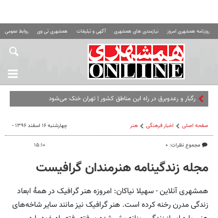
روزنامه همشهری امروز
نیازمندی های همشهری
آگهی و تبلیغات
همشهری تی وی
روابط عمومی ه
رگبار و رعدوبرق در راه این مناطق کشور | تهران خنک می‌شود
صفحه اصلی
اخبار فرهنگی
هنر
چهارشنبه ۱۶ اسفند ۱۳۹۶ -
مجموع نظرات: ۰
۱۵:۱۰
مجله زندگینامه هنرمندان گرافیست
همشهری آنلاین - سهیلا نیاکان: امروزه هنر گرافیک در همهٔ ابعاد
زندگی مدرن رخنه کرده‌ است. هنر گرافیک نیز مانند سایر شاخه‌های