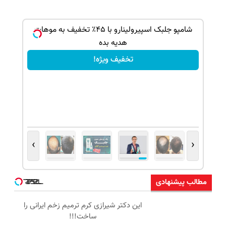
بک!
شامپو جلبک اسپیرولینارو با ۴۵٪ تخفیف به موهات
هدیه بده
تخفیف ویژه!
›
‹
مطالب پیشنهادی
این دکتر شیرازی کرم ترمیم زخم ایرانی را
ساخت!!!