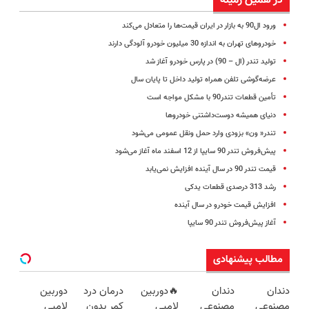
در همین زمینه
ورود ال90 به بازار در ایران قیمت‌ها را متعادل می‌کند
خودروهای تهران به اندازه 30 میلیون خودرو آلودگی دارند
تولید تندر (ال – 90) در پارس خودرو آغاز شد
عرضه‌گوشی تلفن همراه تولید داخل تا پایان سال
تأمین قطعات تندر90 با مشکل مواجه است
دنیای همیشه دوست‌داشتنی خودروها
تندر« ون» بزودی وارد حمل ونقل عمومی می‌شود
پیش‌فروش تندر ‌90 سایپا از 12 اسفند ماه آغاز می‌شود
قیمت تندر 90 در سال آینده افزایش نمی‌یابد
رشد 313 درصدی قطعات یدکی
افزایش قیمت خودرو در سال آینده
آغاز پیش‌فروش تندر 90 سایپا
مطالب پیشنهادی
دندان
دندان
🔥دوربین
درمان درد
دوربین
مصنوعی
مصنوعی
لامپی
کمر بدون
لامپی