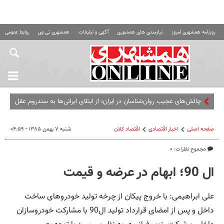
روزنامه همشهری امروز
نیازمندی های همشهری
آگهی و تبلیغات
همشهری تی وی
روابط عمومی ه
چالش‌های عجیب روان‌شناسان در ایران؛ از ابتلای ایرانی‌ها به سندروم عقل
کل تا مقصران همیشه غایب ماجرا
صفحه اصلی
اخبار اقتصادی
اقتصاد كلان
شنبه ۷ بهمن ۱۳۸۵ - ۰۴:۵۹
مجموع نظرات: ۰
ال 90؛ ابهام در عرضه و قیمت
علی ابراهیمی: با خروج پیکان از چرخه تولید خودروهای ساخت
داخل و پس از امضای قرارداد تولید ال90 با مشارکت خودرو‌سازان