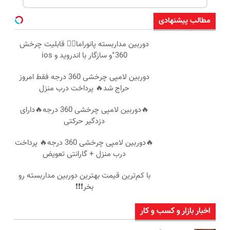
مطالب پیشنهادی
دوربین مداربسته پانوراما👈🏻 قابلیت چرخش
360°و سازگار با اندروید و ios
دوربین لامپی چرخشی 360 درجه فقط امروز
حراج شد🔥 پرداخت درب منزل
🔥دوربین لامپی چرخشی 360 درجه🔥دارای
دزدگیر حرکتی
🔥دوربین لامپی چرخشی 360 درجه🔥 پرداخت
درب منزل + گارانتی تعویض
با کم‌ترین قیمت بهترین دوربین مداربسته رو
بخر❗❗❗
اخبار بازار و کسب و کار