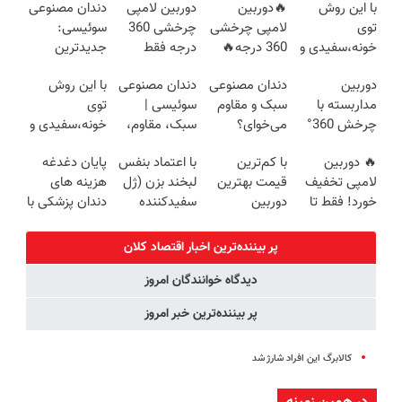
با این روش
🔥دوربین
دوربین لامپی
دندان مصنوعی
توی
لامپی چرخشی
چرخشی 360
سوئیسی:
خونه،سفیدی و
360 درجه🔥
درجه فقط
جدیدترین
زیبایی دندوناتو
دارای دزدگیر
امروز حراج شد
فناوری اروپا،
دوربین
دندان مصنوعی
دندان مصنوعی
با این روش
برگردون
حرکتی
🔥 پرداخت
سبک و مقاوم |
مداربسته با
سبک و مقاوم
سوئیسی |
توی
(40%off)
درب منزل
پرداخت قسطی
چرخش 360°
می‌خوای؟
سبک، مقاوم،
خونه،سفیدی و
+ تخفیف
پرداخت
طبیعی! ویزیت
زیبایی دندوناتو
🔥 دوربین
با کم‌ترین
با اعتماد بنفس
پایان دغدغه
(ضمانت
اقساطی هم
رایگان+پرداخت
برگردون(40%off)
لامپی تخفیف
قیمت بهترین
لبخند بزن (ژل
هزینه های
تعویض +
داریم!😍 | 📍
اقساطی😍
خورد! فقط تا
دوربین
سفیدکننده
دندان پزشکی با
پرداخت درب
تهران
آخر امروز 🔥
مداربسته رو
دندان40%تخفیف)
پک سفید
منزل)
بخر❗❗❗
کننده خانگی
پر بیننده‌ترین اخبار اقتصاد كلان
دیدگاه خوانندگان امروز
پر بیننده‌ترین خبر امروز
کالابرگ این افراد شارژ شد