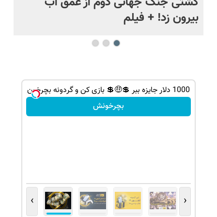
.
کشتی‌ جنگ جهانی دوم از عمق آب
اف
بیرون زد! + فیلم
ما
ی کن ، گردونه
1000 دلار جایزه ببر 💲🤑💲 بازی کن و گردونه بچرخون
بچرخونش
›
‹