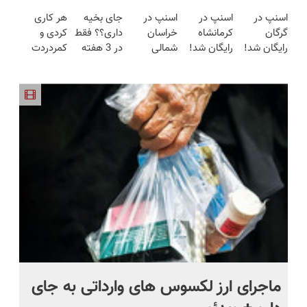
رایگان شد!
فقط در 3
اسنپ در
اسنپ در
اسنپ در
جای بخیه
هر کاری
هفته!!😍
گرگان
کرمانشاه
خراسان
داری؟؟ فقط
کردی و
رایگان شد!
رایگان شد!
شمالی
در 3 هفته
کمردردت
رایگان شد!
ترمیمش
درمان نشد؟
کن!😍
پر کردن
پرسشنامه و
دریافت راه
حل
ماجرای ارز لکسوس های وارداتی به جای
ما