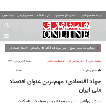
روزنامه همشهری امروز
نیازمندی های همشهری
آگهی و تبلیغات
همشهری تی وی
روابط عمومی ه
چوپانی که سهم مرتع را پس می‌دهد | گله ‌دار بردسکنی ۲۰ سال است در
مسیر چرای گله بذر می‌ پاشد + فیلم چوپان‌ خوانی
صفحه اصلی
اخبار سیاسی ایران
سیاست داخلی
جمعه ۵ فروردین ۱۳۹۰ -
مجموع نظرات: ۰
۱۲:۵۲
جهاد اقتصادی؛ مهم‌ترین عنوان اقتصاد
ملی ایران
همشهری‌آنلاین: دبیر مجمع تشخیص مصلحت نظام گفت: