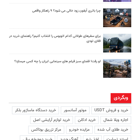
چرا باتری آیفون زود خالی می شود؟ ۹ راهکار واقعی
برای سفرهای طولانی کدام اتوبوس را انتخاب کنیم؟ راهنمای خرید در
فلای تودی
لو رفت! فضای سبز فیلم های سینمایی ایران را چه کسی میسازد؟
وبگردی
خرید و فروش USDT
موتور آسانسور
خرید دستگاه ماساژور بلکر
اجاره ویلا شمال
خرید ادکلن
خرید لوازم آرایشی اصل
خرید طلای آب شده
مزایده خودرو
مرکز تزریق بوتاکس
استند تسلیت
اخذ رتبه
آهنگ جدید
خرید دوچرخه برقی