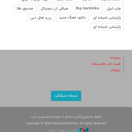
چاپ لیبل
Buy backlinks
صرافی ارز دیجیتال
صندوق طلا
پارتیشن شیشه ای
دانلود اهنگ جدید
رزرو هتل دبی
پارتیشن شیشه ای
درباره ما
قیمت دلار، طلا و سکه
تبلیغات
نسخه دسکتاپ
حقوق همشهری‌آنلاین متعلق به موسسه همشهری است
Copyright © 2020 HamshahriOnline, All rights reserved
طراحی و تولید: نستوه