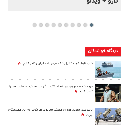
دارو + ویدئو
فی
دیدگاه خوانندگان
شاید ناچار شویم کنترل تنگه هرمز را به ایران واگذار کنیم
فریاد تند هادی چوپان؛‌ شما دلقکید | اگر مرد هستید افتخارات من را
کسب کنید
تایید شد: تحویل هزاران موشک پاتریوت آمریکایی به این همسایگان
ایران