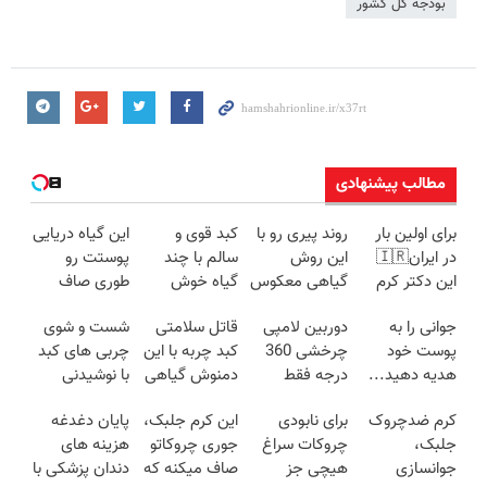
بودجه کل کشور
مطالب پیشنهادی
برای اولین بار
روند پیری رو با
کبد قوی و
این گیاه دریایی
در ایران🇮🇷
این روش
سالم با چند
پوستت رو
این دکتر کرم
گیاهی معکوس
گیاه خوش
طوری صاف
ترمیم کننده 23
کن
طعم
میکنه انگار
جوانی را به
دوربین لامپی
قاتل سلامتی
شست و شوی
روزه ساخت!
20سال جوون
پوست خود
چرخشی 360
کبد چربه با این
چربی های کبد
شدی🔥
هدیه دهید...
درجه فقط
دمنوش گیاهی
با نوشیدنی
امروز حراج شد
کبدتو بیمه کن
گیاهی(55%تخفیف)
کرم ضدچروک
برای نابودی
این کرم جلبک،
پایان دغدغه
🔥 پرداخت
جلبک،
چروکات سراغ
جوری چروکاتو
هزینه های
درب منزل
جوانسازی
هیچی جز
صاف میکنه که
دندان پزشکی با