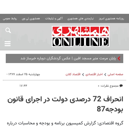
روزنامه همشهری امروز
نیازمندی های همشهری
آگهی و تبلیغات
همشهری تی وی
روابط عمومی ه
پایان مرمت منبر مسجد افین | عکس گردشگران دوباره خبرساز شد
صفحه اصلی
اخبار اقتصادی
اقتصاد كلان
چهارشنبه ۲۵ اسفند ۱۳۸۹ -
مجموع نظرات: ۰
۱۷:۴۴
انحراف 72 درصدی دولت در اجرای قانون
بودجه87
گروه اقتصادی: گزارش کمیسیون برنامه و بودجه و محاسبات درباره