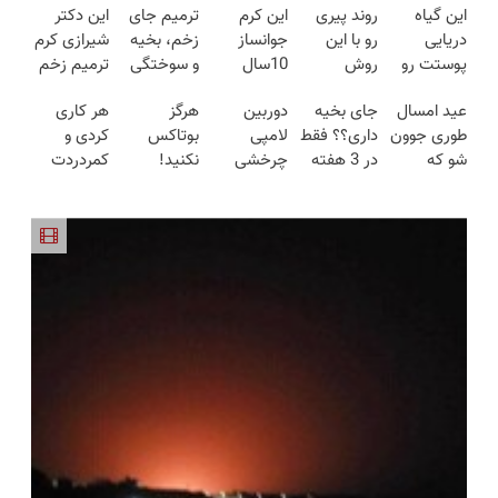
این گیاه
روند پیری
این کرم
ترمیم جای
این دکتر
دریایی
رو با این
جوانساز
زخم، بخیه
شیرازی کرم
پوستت رو
روش
10سال
و سوختگی
ترمیم زخم
طوری صاف
گیاهی
سنتو کم
فقط در 3
ایرانی را
عید امسال
جای بخیه
دوربین
هرگز
هر کاری
میکنه
معکوس کن
میکنه (با
هفته!!😍
ساخت!!!
طوری جوون
داری؟؟ فقط
لامپی
بوتاکس
کردی و
انگار20سال
تخفیف
شو که
در 3 هفته
چرخشی
نکنید!
کمردردت
جوون شدی
ویژه)
هیچکس
ترمیمش
360 درجه
جوانساز
درمان نشد؟
🔥لینک
نشناستت
کن!😍
فقط امروز
جلبک
پر کردن
خرید
حراج شد🔥
پوست
پرسشنامه و
پرداخت
شمارا ۱۰
دریافت راه
درب منزل
سال جوان
حل
می کند