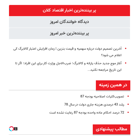
طبیعی پوست
جوانساز جلبک
انگار بوتاکس
پک سفید
شما40%تخفیف
نرو(تخفیف40%)
کردی!(تخفیف
کننده خانگی
پر بیننده‌ترین اخبار اقتصاد كلان
ویژه)
دیدگاه خوانندگان امروز
پر بیننده‌ترین خبر امروز
آخرین تصمیم دولت درباره سهمیه و قیمت بنزین | زمان افزایش اعتبار کالابرگ کی
اعلام می شود؟
آغاز موج جدید حذف یارانه و کالابرگ؛ ضرب‌الاجل وزارت کار برای این افراد؛ اگر تا
این تاریخ مراجعه نکنید...
در همین زمینه
تصویب‌کلیات اصلاحیه بودجه 87
رشد 43 درصدی هزینه جاری دولت در سال 78
72 درصد احکام ماده واحده بودجه 87 رعایت نشده است
مطالب پیشنهادی