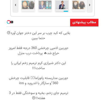
›
‹
مطالب پیشنهادی
بلایی که کبد چرب بر سر این دختر جوان آورد😓
حتما ببین
دوربین لامپی چرخشی 360 درجه فقط امروز
حراج شد🔥 پرداخت درب منزل
این دکتر شیرازی کرم ترمیم زخم ایرانی را
ساخت!!!
دوربین مداربسته پانوراما👈🏻 قابلیت چرخش
360°و سازگار با اندروید و ios
ترمیم جای زخم، بخیه و سوختگی فقط در 3
هفته!!😍