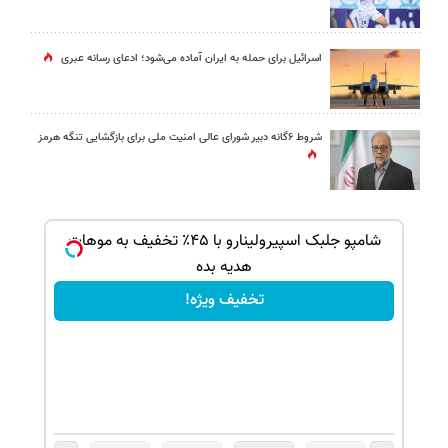
اسرائیل برای حمله به ایران آماده می‌شود؛ ادعای رسانه عبری
شروط ۶گانه دبیر شورای عالی امنیت ملی برای بازگشایی تنگه هرمز
ک جهت
شامپو جلبک اسپیرولینارو با ۴۵٪ تخفیف به موهات
هدیه بده
تخفیف ویژه!