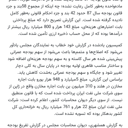
ماده‌واحده به‌طور کامل رعایت نشده؛ چه اینکه از مجموع 58بند و جزء
قانون بودجه سال 87 حدود 42 بند و جزء احکام قانونی به‌طور کامل
نادیده گرفته شده است. این گزارش تصریح دارد که مبلغ پرداختی
بابت اعتبارهای هزینه‌ای، مبلغ 143 هزار و 800 میلیارد ریال بیشتر از
درآمدها بوده که از محل حساب ذخیره ارزی تأمین شده است.
کمیسیون یادشده در گزارش خود خطاب به نمایندگان مجلس یادآور
می‌شود که اصلاح‌ها و متمم‌ها باعث می‌شود از سهم بودجه عمرانی
پیش‌بینی شده هر سال کاسته و به سهم بودجه هزینه‌ای اضافه شود
و ساختار مناسب ظاهری اولیه بودجه در پایان سال به کلی دچار
تغییر ‌شود و جایگاه و سهم بودجه عمرانی به‌شدت کاهش یابد.
براساس این گزارش، مبلغ 5میلیارد و 948 هزار یورو بابت اجاره
مخازن در هلند و 310 میلیون ین بابت اجاره مخازن واقع در ژاپن از
سوی شرکت ملی نفت ایران پرداخت شده است که با قانون منطبق
نیست. از سوی دیگر دیوان محاسبات کشور، اعلام کرده است: شرکت
ملی نفت ایران مبلغ 22 هزار و 761 میلیارد ریال به خزانه‌داری کل
کشور بدهکار بوده که تسویه نشده است.
به گزارش همشهری، دیوان محاسبات مجلس در گزارش تفریغ بودجه