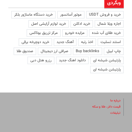
وبگردی
خرید و فروش USDT
موتور آسانسور
خرید دستگاه ماساژور بلکر
اجاره ویلا شمال
خرید ادکلن
خرید لوازم آرایشی اصل
خرید طلای آب شده
مزایده خودرو
مرکز تزریق بوتاکس
استند تسلیت
اخذ رتبه
آهنگ جدید
خرید دوچرخه برقی
چاپ لیبل
Buy backlinks
صرافی ارز دیجیتال
صندوق طلا
پارتیشن شیشه ای
دانلود اهنگ جدید
رزرو هتل دبی
پارتیشن شیشه ای
درباره ما
قیمت دلار، طلا و سکه
تبلیغات