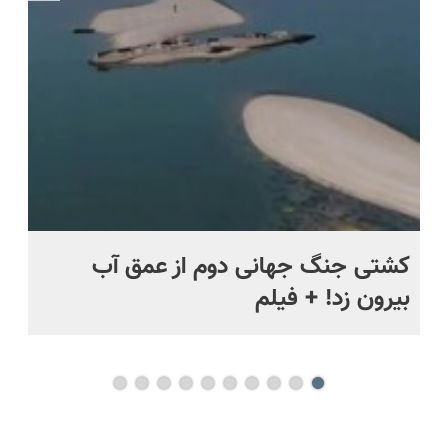
ویزیت
اقساطی 💳
بخرش!🔥
همین الان
رایگان+پرداخت
📍 تهران
سفارش بده
اقساطی😍
ماه +
کشتی‌ جنگ جهانی دوم از عمق آب
اف
بیرون زد! + فیلم
ما