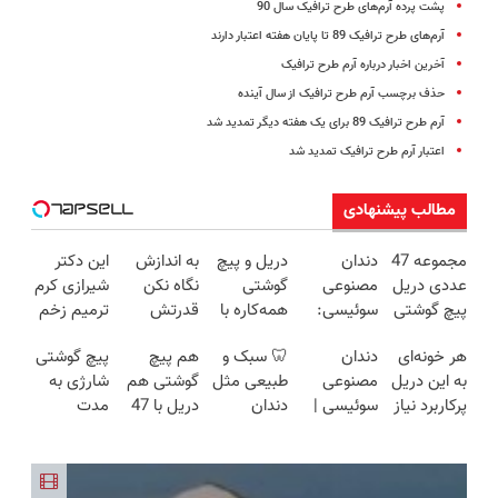
پشت پرده آرم‌های طرح ترافیک سال 90
آرم‌های طرح ترافیک 89 تا پایان هفته اعتبار دارند
آخرین اخبار درباره آرم طرح ترافیک
حذف برچسب آرم طرح ترافیک از سال آینده
آرم طرح ترافیک 89 برای یک هفته دیگر تمدید شد
اعتبار آرم طرح ترافیک تمدید شد
مطالب پیشنهادی
مجموعه 47
دندان
دریل و پیچ
به اندازش
این دکتر
عددی دریل
مصنوعی
گوشتی
نگاه نکن
شیرازی کرم
پیچ گوشتی
سوئیسی:
همه‌کاره با
قدرتش
ترمیم زخم
شارژی
جدیدترین
گیربکس
درحد هالکه
ایرانی را
هر خونه‌ای
دندان
🦷 سبک و
هم پیچ
پیچ گوشتی
(تخفیف به
فناوری
هوشمند ⚙️
😉 (پرداخت
ساخت!!!
به این دریل
مصنوعی
طبیعی مثل
گوشتی هم
شارژی به
مدت
اروپا، سبک
(نصف
درب
پرکاربرد نیاز
سوئیسی |
دندان
دریل با 47
مدت
محدود)
و مقاوم |
قیمت بازار
منزل+گارانتی
داره😍 با
سبک،
خودت!
تیکه
محدود
پرداخت
🔥)
تعویض)
تخفیف بخر
مقاوم،
نصب آسان
کاربردی! تا
تخفیف
قسطی
😉👌🏻
طبیعی!
و پرداخت
تخفیف داره
خورد !