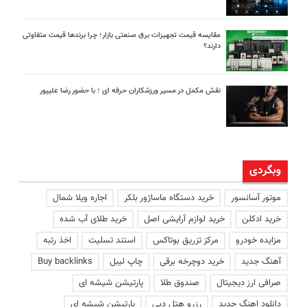
مقایسه قیمت تجهیزات برق صنعتی بازار؛ چرا برندها قیمت متفاوتی
دارند؟
نقش مکمل در مسیر ورزشکاران حرفه ای ؛ با حضور رضا علیپور
وبگردی
موتور آسانسور
خرید دستگاه ماساژور بلکر
اجاره ویلا شمال
خرید ادکلن
خرید لوازم آرایشی اصل
خرید طلای آب شده
مزایده خودرو
مرکز تزریق بوتاکس
استند تسلیت
اخذ رتبه
آهنگ جدید
خرید دوچرخه برقی
چاپ لیبل
Buy backlinks
صرافی ارز دیجیتال
صندوق طلا
پارتیشن شیشه ای
دانلود اهنگ جدید
رزرو هتل دبی
پارتیشن شیشه ای