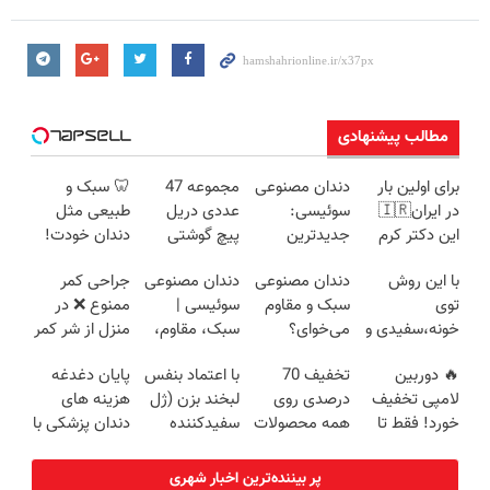
مطالب پیشنهادی
برای اولین بار
دندان مصنوعی
مجموعه 47
🦷 سبک و
در ایران🇮🇷
سوئیسی:
عددی دریل
طبیعی مثل
این دکتر کرم
جدیدترین
پیچ گوشتی
دندان خودت!
ترمیم کننده 23
فناوری اروپا،
شارژی (تخفیف
نصب آسان و
با این روش
دندان مصنوعی
دندان مصنوعی
جراحی کمر
روزه ساخت!
سبک و مقاوم |
به مدت
پرداخت
توی
سبک و مقاوم
سوئیسی |
ممنوع ❌ در
پرداخت قسطی
محدود)
اقساطی 💳 📍
خونه،سفیدی و
می‌خوای؟
سبک، مقاوم،
منزل از شر کمر
تهران
زیبایی دندوناتو
پرداخت
طبیعی! ویزیت
درد خلاص
🔥 دوربین
تخفیف 70
با اعتماد بنفس
پایان دغدغه
برگردون
اقساطی هم
رایگان+پرداخت
شوید◂پرسش‌نامه
لامپی تخفیف
درصدی روی
لبخند بزن (ژل
هزینه های
(40%off)
داریم!😍 | 📍
اقساطی😍
خورد! فقط تا
همه محصولات
سفیدکننده
دندان پزشکی با
تهران
آخر امروز 🔥
مونو چرم
دندان40%تخفیف)
پک سفید
کننده خانگی
پر بیننده‌ترین اخبار شهری