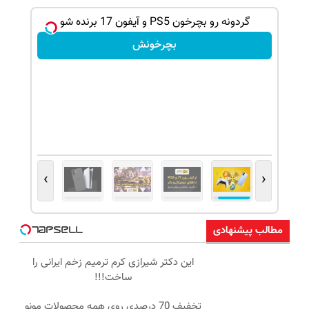
ببر! 🔥
گردونه رو بچرخون PS5 و آیفون 17 برنده شو
بچرخونش
›
‹
مطالب پیشنهادی
این دکتر شیرازی کرم ترمیم زخم ایرانی را
ساخت!!!
تخفیف 70 درصدی روی همه محصولات مونو