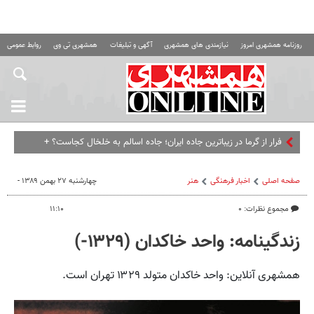
روزنامه همشهری امروز
نیازمندی های همشهری
آگهی و تبلیغات
همشهری تی وی
روابط عمومی ه
فرار از گرما در زیباترین جاده ایران؛ جاده اسالم به خلخال کجاست؟ +
عکس
صفحه اصلی
اخبار فرهنگی
هنر
چهارشنبه ۲۷ بهمن ۱۳۸۹ -
مجموع نظرات: ۰
۱۱:۱۰
زندگینامه: واحد خاکدان (۱۳۲۹-)
همشهری آنلاین: واحد خاکدان متولد ۱۳۲۹ تهران است.