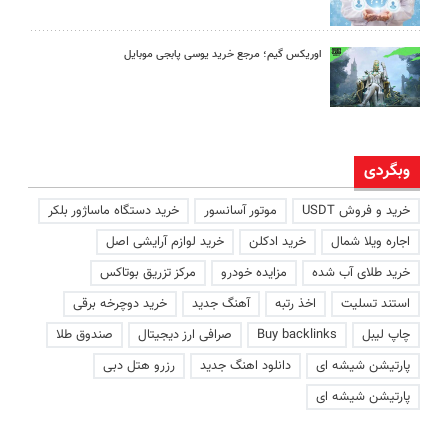
اوریکس گیم؛ مرجع خرید یوسی پابجی موبایل
وبگردی
خرید و فروش USDT
موتور آسانسور
خرید دستگاه ماساژور بلکر
اجاره ویلا شمال
خرید ادکلن
خرید لوازم آرایشی اصل
خرید طلای آب شده
مزایده خودرو
مرکز تزریق بوتاکس
استند تسلیت
اخذ رتبه
آهنگ جدید
خرید دوچرخه برقی
چاپ لیبل
Buy backlinks
صرافی ارز دیجیتال
صندوق طلا
پارتیشن شیشه ای
دانلود اهنگ جدید
رزرو هتل دبی
پارتیشن شیشه ای