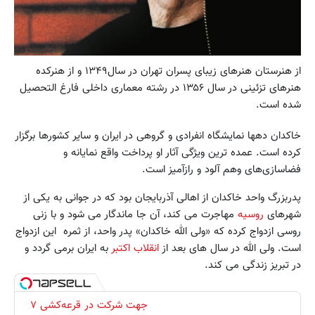
از هنرستان هنرهاى زیباى پسران تهران در سال۱۳۴۹ و از هنرکده
هنرهاى تزئینى در سال ۱۳۵۶ در رشته معمارى داخلى فارغ التحصیل
شده است.
خاکدان دهها نمایشگاه انفرادى و گروهى در ایران و سایر کشورها برگزار
کرده است. عمده ترین ویژگى آثار او پرداخت واقع نمایانه و
فضاسازى‌هاى وهم آلود و رازآمیز است.
پدربزرگ واحد خاکدان از اهالی آذربایجان بود که در جوانی به یکی از
شهرهای
روسیه
مهاجرت می کند، آن جا ماندگار می شود و با زنی
روسی ازدواج کرده که «ولی الله خاکدان» پدر واحد، از ثمره این ازدواج
است. ولی الله در سال های بعد از
انقلاب اکتبر
به ایران برمی گردد و
در تبریز زندگی می کند.
جهت شرکت در قرعه‌کشی ۷