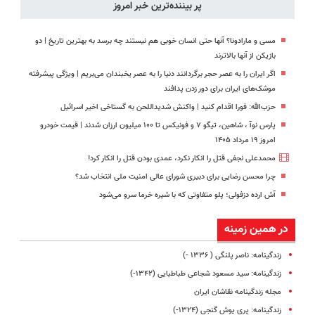
پر بیننده‌ترین خبر امروز
امشب)
مسی و مارادونا؟ آنها حتی انسان خوبی هم نیستند چه برسد به بهترین تاریخ | دو
بازیکن از آنها بالاترند
اگر ایران را به عصر حجر برگردانند دنیا را به عصر یخبندان می‌بریم | ویژگی پیشرفته
موشک‌های ایران برای دور زدن پدافند
حزب‌الله: فورا اقدام کنید | واکنش شدیداللحن به گستاخی اخیر اسرائیل
پارس نوآ ، شاهین، تیگو ۷ و فونیکس تا ۱۰۰ میلیون ارزان شدند | قیمت خودرو
امروز ۱۹ مرداد ۱۴۰۵
محمدعلی نجفی قتل را انکار نکرد، عمدی بودن قتل را انکار کرد!
چرا محسن رضایی برای دبیری شورای عالی امنیت ملی انتخاب شد؟
آش ارده دزفولی؛ پلو متفاوتی که با شیره خرما سرو می‌شود
در همین زمینه
زندگینامه: ناصر پلنگی ( ۱۳۳۶ -)
زندگینامه: سید مسعود شجاعی طباطبایی (۱۳۴۲-)
مجله زندگینامه نقاشان ایران
زندگینامه: پری یوش گنجی (۱۳۲۴-)