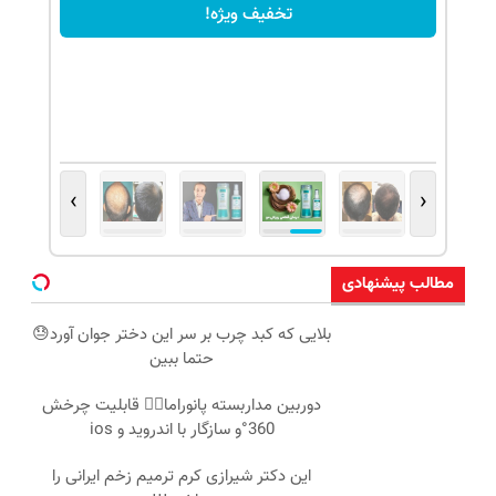
تخفیف ویژه!
›
‹
مطالب پیشنهادی
بلایی که کبد چرب بر سر این دختر جوان آورد😓
حتما ببین
دوربین مداربسته پانوراما👈🏻 قابلیت چرخش
360°و سازگار با اندروید و ios
این دکتر شیرازی کرم ترمیم زخم ایرانی را