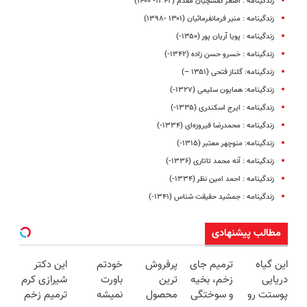
زندگینامه : اصغر کفشچیان مقدم (۱۳۴۲- ۱۴۰۰)
زندگینامه : منیر فرمانفرمائیان (۱۳۰۱ -۱۳۹۸)
زندگینامه : پویا آریان پور (۱۳۵۰-)
زندگینامه : خسرو حسن زاده (۱۳۴۲-)
زندگینامه: گلناز فتحی (۱۳۵۱ –)
زندگینامه: همایون سلیمی (۱۳۲۷-)
زندگینامه : ایرج اسکندری (۱۳۳۵-)
زندگینامه : محمدرضا فیروزه‌ای (۱۳۳۴-)
زندگینامه: منوچهر معتبر (۱۳۱۵-)
زندگینامه : آنه محمد تاتاری (۱۳۳۶-)
زندگینامه : احمد امین نظر (۱۳۳۴-)
زندگینامه : جمشید حقیقت شناس (۱۳۴۱-)
مطالب پیشنهادی
این گیاه
ترمیم جای
پرفروش
خودتم
این دکتر
دریایی
زخم، بخیه
ترین
باورت
شیرازی کرم
پوستت رو
و سوختگی
محصول
نمیشه
ترمیم زخم