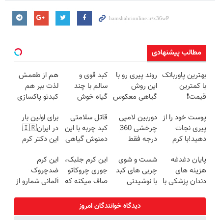
مطالب پیشنهادی
بهترین پاوربانک
روند پیری رو با
کبد قوی و
هم از طعمش
با کمترین
این روش
سالم با چند
لذت ببر هم
قیمت❗
گیاهی معکوس
گیاه خوش
کبدتو پاکسازی
کن
طعم
کن(با تخفیف
پوست خود را از
دوربین لامپی
قاتل سلامتی
برای اولین بار
ویژه)
پیری نجات
چرخشی 360
کبد چربه با این
در ایران🇮🇷
دهید!با کرم
درجه فقط
دمنوش گیاهی
این دکتر کرم
ضدچروک
امروز حراج شد
کبدتو بیمه کن
ترمیم کننده 23
پایان دغدغه
شست و شوی
این کرم جلبک،
این کرم
جلبک
🔥 پرداخت
روزه ساخت!
هزینه های
چربی های کبد
جوری چروکاتو
ضدچروک
درب منزل
دندان پزشکی با
با نوشیدنی
صاف میکنه که
آلمانی شمارو از
پک سفید
گیاهی(55%تخفیف)
انگار بوتاکس
بوتاکس بی نیاز
کننده خانگی
کردی!(تخفیف
میکنه.
دیدگاه خوانندگان امروز
ویژه)
(تخفیف تا