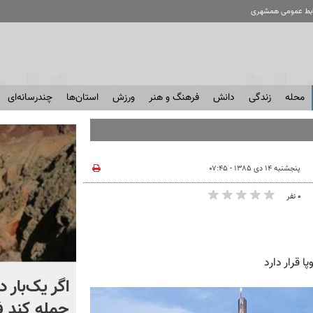
ابط عمومی همشهری
محله
زندگی
دانش
فرهنگ و هنر
ورزش
استان‌ها
چندرسانه‌ای
پنجشنبه ۱۴ دی ۱۳۸۵ - ۰۷:۴۵
۰ نفر
 قرار دارد
کشتی‌ جنگ جهانی دوم از
اگر یک‌بار د
عمق آب بیرون زد! + فیلم
حمله کند 