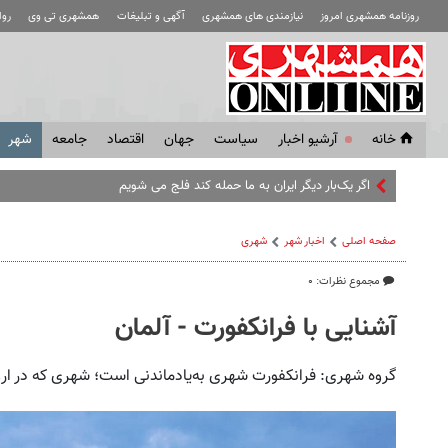
روزنامه همشهری امروز
نیازمندی های همشهری
آگهی و تبلیغات
همشهری تی وی
رو
خانه
آرشیو اخبار
سياست
جهان
اقتصاد
جامعه
شهر
اگر یک‌بار دیگر ایران به ما حمله کند فلج می شویم
صفحه اصلی
اخبار شهر
شهری
مجموع نظرات: ۰
آشنایی با فرانکفورت - آلمان
گروه شهری: فرانکفورت شهری به‌یادماندنی است؛ شهری که در اروپا