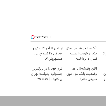
🦷 سبک و طبیعی مثل
از الان تا آخر تابستون
 گرم تا
دندان خودت! نصب
حداقل 12کیلو چربی
آسان و پرداخت
میسوزونی🧨
اقساطی 💳 📍 تهران
الان وقتشه‼️ با هر
فرم خود را در بزرگترین
ن
وضعیت بانک مو، موی
جشنواره ایمپلنت تهران
و
طبیعی بکار!
پر کنید ! | فقط ۲۵
سطی
میلیون