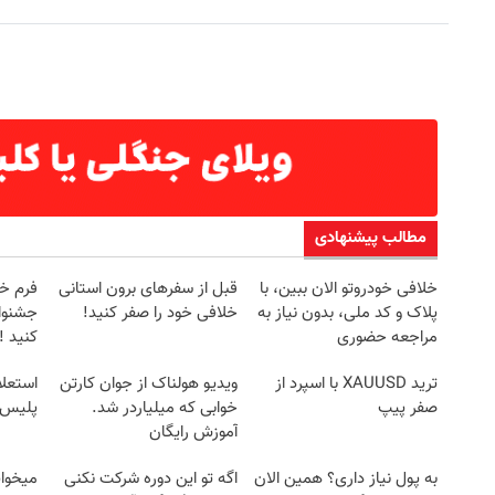
مطالب پیشنهادی
خلافی خودروتو الان ببین، با
قبل از سفرهای برون استانی
فرم خو
پلاک و کد ملی، بدون نیاز به
خلافی خود را صفر کنید!
جشنوار
مراجعه حضوری
کنید ! | ف
ترید XAUUSD با اسپرد از
ویدیو هولناک از جوان کارتن
استعلا
صفر پیپ
خوابی که میلیاردر شد.
پلیس 
آموزش رایگان
به پول نیاز داری؟ همین الان
اگه تو این دوره شرکت نکنی
میخوای