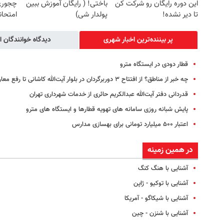
این دوره رایگان رو شرکت کن
باختی! ( رایگان آموزش ببین
چجوری 
تا دیر نشده!
پولدار شی)
امتحا
پر بیننده‌ترین اخبار شهری
دیدگاه خوانندگان ا
قطار دودی در ایستگاه مترو
چه خبر از مناطق؟ از افتتاح ۳ دوربرگردان‌ در بلوار آیت‌الله کاشانی تا رفع معارض تاسیساتی بزرگراه یادگار امام(ره)
قدردانی دفتر آیت‌الله عبدالکریم حائری از خدمات شهرداری تهران
پایش شبانه روزی سامانه های تهویه قطارها و ایستگاه های مترو
اعتبار ۵۰۰ میلیارد تومانی برای بهسازی مدارس
در همین زمینه
آشنایی با هنگ ‌کنگ
آشنایی با توکیو - ژاپن
آشنایی با شیکاگو - آمریکا
آشنایی با شنزن - چین