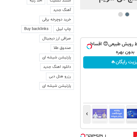
استند تسلیت
اخذ رتبه
آهنگ جدید
خرید دوچرخه برقی
چاپ لیبل
Buy backlinks
صرافی ارز دیجیتال
ط رویش طبیعی😍 اقساطی
صندوق طلا
بدون بهره
پارتیشن شیشه ای
زیت رایگان🔥
دانلود اهنگ جدید
رزرو هتل دبی
پارتیشن شیشه ای
›