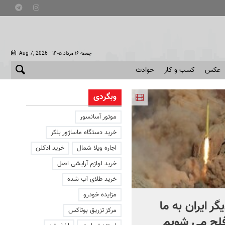
- جمعه ۱۶ مرداد ۱۴۰۵
Aug 7, 2026
عکس
کسب و کار
حوادث
وبگردی
موتور آسانسور
خرید دستگاه ماساژور بلکر
اجاره ویلا شمال
خرید ادکلن
خرید لوازم آرایشی اصل
خرید طلای آب شده
مزایده خودرو
یگر ایران به ما
کشتی‌ جنگ جهانی دوم از
مرکز تزریق بوتاکس
فلج می شویم
عمق آب بیرون زد! + فیلم