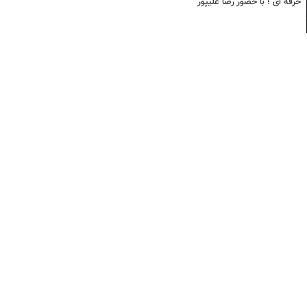
حرفه ای ؛ با حضور رضا علیپور