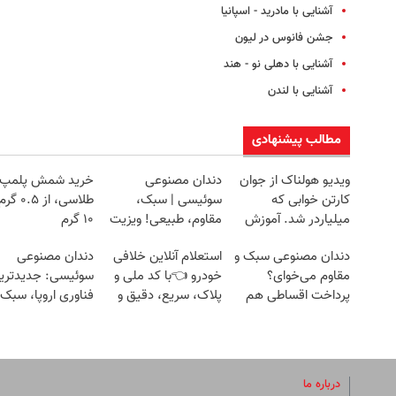
آشنایی با مادرید - اسپانیا
جشن فانوس در لیون
آشنایی با دهلی نو - هند
آشنایی با لندن
مطالب پیشنهادی
ویدیو هولناک از جوان
دندان مصنوعی
خرید شمش پلمپ
کارتن خوابی که
سوئیسی | سبک،
طلاسی، از ۰.۵
میلیاردر شد. آموزش
مقاوم، طبیعی! ویزیت
۱۰ گرم
رایگان
رایگان+پرداخت
دندان مصنوعی سبک و
استعلام آنلاین خلافی
دندان مصنوعی
اقساطی😍
مقاوم می‌خوای؟
خودرو 👈با کد ملی و
سوئیسی: جدیدتری
پرداخت اقساطی هم
پلاک، سریع، دقیق و
فناوری اروپا، سبک 
داریم!😍 | 📍تهران
بدون معطلی
مقاوم | پرداخت ق
درباره ما