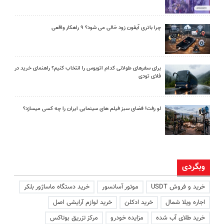
چرا باتری آیفون زود خالی می شود؟ ۹ راهکار واقعی
برای سفرهای طولانی کدام اتوبوس را انتخاب کنیم؟ راهنمای خرید در
فلای تودی
لو رفت! فضای سبز فیلم های سینمایی ایران را چه کسی میسازد؟
وبگردی
خرید و فروش USDT
موتور آسانسور
خرید دستگاه ماساژور بلکر
اجاره ویلا شمال
خرید ادکلن
خرید لوازم آرایشی اصل
خرید طلای آب شده
مزایده خودرو
مرکز تزریق بوتاکس