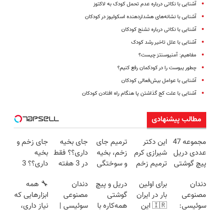
آشنایی با نکاتی درباره عدم تحمل کودک به لاکتوز
آشنایی با نشانه‌های هشداردهنده اسکولیوز در کودکان
آشنایی با نکاتی درباره تشنج کودکان
آشنایی با علل تاخیر رشد کودک
مفاهیم: آمنیوسنتز چیست؟
چطور یبوست را در کودکمان رفع کنیم؟
آشنایی با عوامل بیش‌فعالی کودکان
آشنایی با علت کج گذاشتن پا هنگام راه افتادن کودکان
مطالب پیشنهادی
مجموعه 47
این دکتر
ترمیم جای
جای بخیه
جای زخم و
عددی دریل
شیرازی کرم
زخم، بخیه
داری؟؟ فقط
بخیه
پیچ گوشتی
ترمیم زخم
و سوختگی
در 3 هفته
داری؟؟ 3
شارژی
ایرانی را
فقط در 3
ترمیمش
هفته‌ای
دندان
برای اولین
دریل و پیچ
دندان
🔧 همه
(تخفیف به
ساخت!!!
هفته!!😍
کن!😍
محوش کن!
مصنوعی
بار در ایران
گوشتی
مصنوعی
ابزارهایی که
مدت
سوئیسی:
🇮🇷 این
همه‌کاره با
سوئیسی |
نیاز داری،
محدود)
جدیدترین
دکتر کرم
گیربکس
سبک،
توی یه کیف