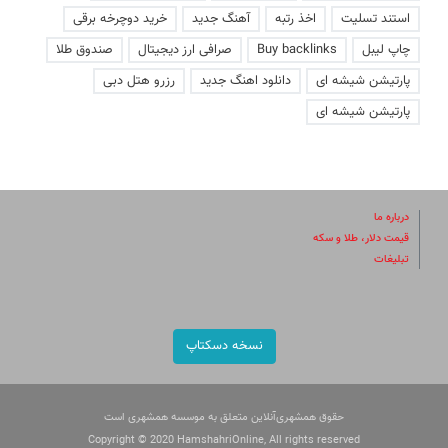
استند تسلیت
اخذ رتبه
آهنگ جدید
خرید دوچرخه برقی
چاپ لیبل
Buy backlinks
صرافی ارز دیجیتال
صندوق طلا
پارتیشن شیشه ای
دانلود اهنگ جدید
رزرو هتل دبی
پارتیشن شیشه ای
درباره ما
قیمت دلار، طلا و سکه
تبلیغات
نسخه دسکتاپ
حقوق همشهری‌آنلاین متعلق به موسسه همشهری است
Copyright © 2020 HamshahriOnline, All rights reserved