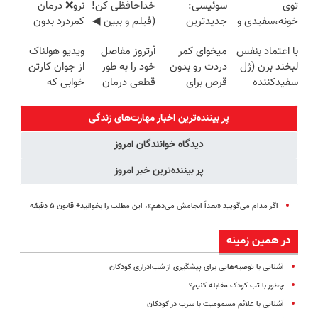
توی
سوئیسی:
خداحافظی کن!
نرو❌ درمان
خونه،سفیدی و
جدیدترین
(فیلم و ببین ◀
کمردرد بدون
زیبایی دندوناتو
فناوری اروپا،
پرسش‌نامه رو
قرص و دارو
با اعتماد بنفس
میخوای کمر
آرتروز مفاصل
ویدیو هولناک
برگردون
سبک و مقاوم |
پرکن)
لبخند بزن (ژل
دردت رو بدون
خود را به طور
از جوان کارتن
(40%off)
پرداخت قسطی
سفیدکننده
قرص برای
قطعی درمان
خوابی که
دندان40%تخفیف)
همیشه خوب
کنید!
میلیاردر شد.
کنی؟
◗پرسش‌نامه◖
آموزش رایگان
پر بیننده‌ترین اخبار مهارت‌های زندگی
(◂پرسش‌نامه
دیدگاه خوانندگان امروز
رو پر کن)
پر بیننده‌ترین خبر امروز
اگر مدام می‌گویید «بعداً انجامش می‌دهم»، این مطلب را بخوانید+ قانون ۵ دقیقه
در همین زمینه
آشنایی با توصیه‌هایی برای پیشگیری از شب‌ادراری کودکان
چطور با تب کودک مقابله کنیم؟
آشنایی با علائم مسمومیت با سرب در کودکان