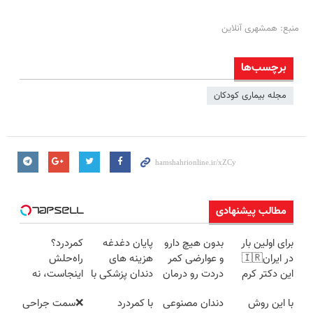
منبع: همشهری آنلاین
برچسب‌ها
مجله بیماری کودکان
مطالب پیشنهادی
برای اولین بار
بدون هیچ دارو
پایان دغدغه
کمردرد؟
در ایران🇮🇷
و عوارضی کمر
هزینه های
راه‌حلش
این دکتر کرم
دردت رو درمان
دندان پزشکی با
اینجاست، نه
ترمیم کننده 23
کن!
پک سفید
توی داروخونه
با این روش
دندان مصنوعی
با کمردرد
❌سمت جراحی
روزه ساخت!
(پرسش‌نامه)
کننده خانگی