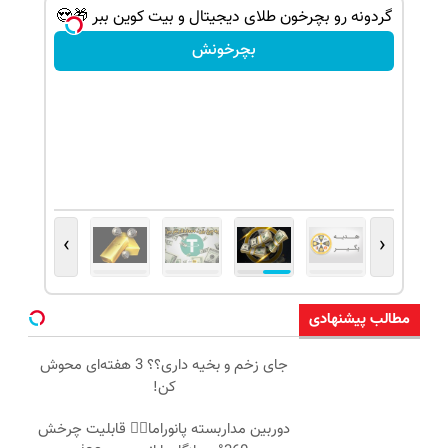
ن پوچ | بچرخونش 1000 دلار تتر ببر!
گردونه رو بچرخون طلای دیجیتال و بیت کوین ببر 🎁😍
بچرخونش
›
‹
مطالب پیشنهادی
جای زخم و بخیه داری؟؟ 3 هفته‌ای محوش
کن!
دوربین مداربسته پانوراما👈🏻 قابلیت چرخش