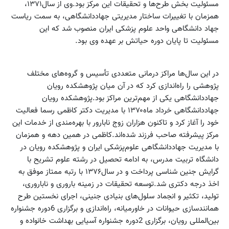
مسئولیت بخش طرح‌ها و تحقیقات این مرکز بود.وی از سال۱۳۷۱،
همزمان با تغییرات ساختار مدیریتی جهاددانشگاهی، به سمت ریاست
جهاد دانشگاهی واحد علوم پزشکی ایران منصوب شد که این
مسئولیت تا پایان دوره حیاتش بر عهده وی بود.
در این سال‌ها مراکز درمانی متعددی تأسیس و گروه‌های مختلف
پژوهشی را راه‌اندازی کرد که در آن میان پژوهشکده رویان
جهاددانشگاهی یکی از مهم‌ترین مراکز بود.پژوهشکده رویان
جهاددانشگاهی خرداد ماه۱۳۷۰ با مدیریت دکتر کاظمی رسما فعالیت
خود را آغاز کرد و تاکنون هزاران زوج نابارور با بهره‌مندی از خدمات این
مرکز پیشرفته صاحب فرزند شده‌اند.کاظمی در همین دهه و همزمان
با مدیریت جهاددانشگاهی علوم‌پزشکی ایران و پژوهشکده رویان در
دانشگاه تربیت مدرس، به ادامه تحصیل در رشته علوم تشریح با
گرایش جنین شناسی پرداخت و در سال۱۳۷۶ با رتبه ممتاز موفق به
اخذ درجه دکتری شد.توسعه تحقیقات در زمینه باروری و ناباروری،
تولید، تکثیر و انجماد سلول‌های بنیادی جنینی، اجرای نخستین طرح
همانندسازی حیوانات در خاورمیانه، راه‌اندازی و برگزاری 6دوره جشنواره
بین‌المللی رویان، برگزاری 2دوره جشنواره آسیایی بهداشت خانواده و