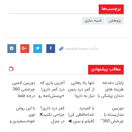
برچسب‌ها
پژوهش
شبیه سازی
مطالب پیشنهادی
پایان دغدغه
تنها راه رهایی
آخرین باری که
دوربین لامپی
هزینه های
از کمر درد بدون
درد کمر داری!
چرخشی 360
دندان پزشکی با
نیاز به دارو!
◗پرسش‌نامه رو
درجه فقط
پک سفید
(◂پرسش‌نامه)
پر کن◖
امروز حراج شد
دوربین
با کمردرد
کمر درد داری؟
با این روش
کننده خانگی
🔥 پرداخت
مداربسته با
خداحافظی کن!
جراحی نکنید❌
توی
درب منزل
چرخش 360°
(فیلم و ببین ◀
در منزل
خونه،سفیدی و
+ تخفیف
پرسش‌نامه رو
درمانش کن
زیبایی دندوناتو