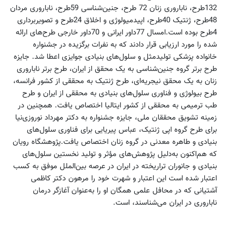
132طرح، ناباروری زنان 72 طرح، جنین‌شناسی 59طرح، ناباروری مردان
48طرح، ژنتیک 40طرح، اپیدمیولوژی و اخلاق 24طرح و تصویربرداری
4طرح بوده است.امسال 77داور ایرانی و 70داور خارجی طرح‌های ارائه
شده را مورد ارزیابی قرار دادند که به نفرات برگزیده در جشنواره
خانواده پزشکی تولید‌مثل و سلول‌های بنیادی جوایزی اعطا شد. جایزه
طرح برتر گروه جنین‌شناسی به یک محقق از ایران، طرح برتر ناباروری
زنان به یک محقق نیجریه‌ای، طرح ژنتیک به محققی از کشور فرانسه،
طرح بیولوژی و فناوری سلول‌های بنیادی به محققی از ایران و طرح
طب ترمیمی به محققی از کشور ایتالیا اختصاص یافت. همچنین در
زمینه تشویق محققان ملی، جایزه جشنواره به دکتر مهرداد نوروزی‌نیا
برای طرح گروه اپی ژنتیک، عباس پیریایی برای فناوری سلول‌های
بنیادی و طاهره معدنی در گروه زنان اختصاص یافت.پژوهشگاه رویان
که هم‌اکنون به‌دلیل پژوهش‌های مؤثر و تولید نخستین سلول‌های
بنیادی و جانوران تراریخته در ایران در عرصه بین‌الملل موفق به کسب
اعتبار شده است این اعتبار و شهرت خود را مرهون دکتر کاظمی
آشتیانی که در محافل علمی همگان او را به‌عنوان آغازگر درمان
ناباروری در ایران می‌شناسند، است.