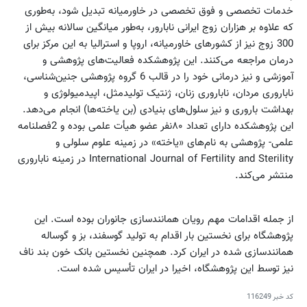
خدمات تخصصی و فوق تخصصی در خاورمیانه تبدیل شود، به‌طوری
که علاوه بر هزاران زوج ایرانی نابارور، به‌طور میانگین سالانه بیش از
300 زوج نیز از کشورهای خاورمیانه، اروپا و استرالیا به این مرکز برای
درمان مراجعه می‌کنند. این پژوهشکده فعالیت‌های پژوهشی و
آموزشی و نیز درمانی خود را در قالب 6 گروه پژوهشی جنین‌شناسی،
ناباروری مردان، ناباروری زنان، ژنتیک تولید‌مثل، اپیدمیولوژی و
بهداشت باروری و نیز سلول‌های بنیادی (بن یاخته‌ها) انجام می‌دهد.
این پژوهشکده دارای تعداد ۸۰نفر عضو هیأت علمی بوده و 2فصلنامه
علمی- پژوهشی به نام‌های «یاخته» در زمینه علوم سلولی و
International Journal of Fertility and Sterility در زمینه ناباروری
منتشر می‌کند.
از جمله اقدامات مهم رویان همانند‌سازی‌ جانوران بوده است. این
پژوهشگاه برای نخستین بار اقدام به تولید گوسفند، بز و گوساله
همانند‌سازی‌ شده در ایران کرد. همچنین نخستین بانک خون بند ناف
نیز توسط این پژوهشگاه، اخیرا در ایران تأسیس شده است.
کد خبر
116249