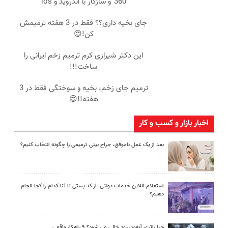
360°و سازگار با اندروید و ios
جای بخیه داری؟؟ فقط در 3 هفته ترمیمش
کن!😍
این دکتر شیرازی کرم ترمیم زخم ایرانی را
ساخت!!!
ترمیم جای زخم، بخیه و سوختگی فقط در 3
هفته!!😍
اخبار بازار و کسب و کار
بعد از یک عمل ناموفق، جراح بینی ترمیمی را چگونه انتخاب کنیم؟
استعلام آنلاین خدمات دولتی: از کد پستی تا ثنا کدام را کجا انجام
دهیم؟
چرا باتری آیفون زود خالی می شود؟ ۹ راهکار واقعی