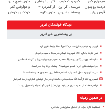
میخوای کمر
کمردردت خوب
تنها راه رهایی
بدون هیچ دارو
(ضمانت
پرکن)
(◂پرسش‌نامه)
برگردون
دردت رو بدون
می‌شه، اگر این
از کمردرد –
و عوارضی کمر
تعویض +
(40%off)
قرص برای
پرسشنامه رو پر
بدون دارو،
دردت رو درمان
پرداخت درب
همیشه خوب
کنی!!
بدون جراحی!
کن!
منزل)
کنی؟
«فرم پر کن»
(پرسش‌نامه)
دیدگاه خوانندگان امروز
(◂پرسش‌نامه
پر بیننده‌ترین خبر امروز
رو پر کن)
فوری؛ زمانبندی‌ شارژ حساب کالابرگ خانوارها تغییر کرد
کپی کارت بانکی ۱۲۰۰ شهروند تهرانی در میدان میوه و تره‌بار
عالیشاه، پورعلی‌گنجی و سرلک هدیه عجیب پرسپولیس را رد کردند + عکس
چرا موشک‌های ایران تمام نمی‌شود؟ | پشت پرده چه خبر است
عربستان وارد عمل شد؛ باب المندب فقط برای سعودی ها بسته است؟
تصویری تازه از آیت‌الله سیدمجتبی خامنه‌ای در حال نوشتن عبارتی درباره اسرائیل
ترامپ هفته آینده به عراق می آید، بزنیدش! + ویدئو | سپاه با سجیل بزند تا....
در همین زمینه
دستاورد تازه ایران در تبدیل سلول‌های بنیادین