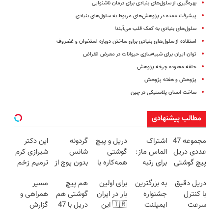
بهره‌گیری از سلول‌های بنیادی برای درمان ناشنوایی
پیشرفت عمده در پژوهش‌های مربوط به سلول‌های بنیادی
سلول‌های بنیادی به کمک قلب می‌آیند!
استفاده از سلول‌های بنیادی برای ساختن دوباره استخوان و غضروف
توان ایران برای شبیه‌سازی حیوانات در معرض انقراض
حلقه مفقوده چرخه پژوهش
پژوهش و هفته پژوهش
ساخت انسان پلاستیکی در چین
مطالب پیشنهادی
مجموعه 47
اشتراک
دریل و پیچ
گردونه
این دکتر
عددی دریل
الماس ماز:
گوشتی
شانس
شیرازی کرم
پیچ گوشتی
برای رتبه
همه‌کاره با
بدون پوچ از
ترمیم زخم
شارژی
یک‌های
گیربکس
PS5 تا
ایرانی را
دریل دقیق
به بزرگترین
برای اولین
هم پیچ
مسیر
(تخفیف به
کنکور!
هوشمند ⚙️
آیفون17 و
ساخت!!!
با کنترل
جشنواره
بار در ایران
گوشتی هم
همراهی و
مدت
(نصف
بیت کوین
سرعت
ایمپلنت
🇮🇷 این
دریل با 47
گزارش
محدود)
قیمت بازار
🔥
اتوماتیک 🎯
تهران سر
دکتر کرم
تیکه
عملکرد
🔥)