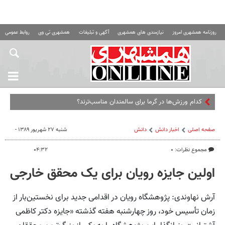
روزنامه همشهری امروز
نیازمندی های همشهری
آگهی و تبلیغات
همشهری تی وی
روابط عمومی ه
صفحه اصلی
اخبار دانش
دانش
شنبه ۲۷ شهریور ۱۳۸۹ -
مجموع نظرات: ۰
۰۴:۳۲
اولین جایزه رویان برای یک محقق خارجی
آرش نهاوندی: پژوهشگاه رویان در اقدامی جدید برای نخستین‌بار از
زمان تأسیس خود، روز چهارشنبه هفته گذشته «جایزه دکتر کاظمی