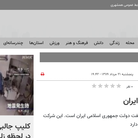
ابط عمومی همشهری
محله
زندگی
دانش
فرهنگ و هنر
ورزش
استان‌ها
چندرسانه‌ای
پنجشنبه ۲۱ مرداد ۱۳۸۹ - ۱۹:۴۲
۰ نفر
یران
نفت دولت جمهوری اسلامی ایران است. این شرکت
اگر یک‌بار دیگر ایران به ما
کلیپ جالبی
ارد
حمله کند فلج می شویم