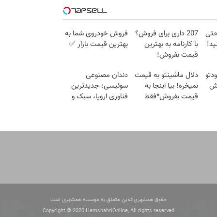
حتی
207 داری برای فروش؟
فروش خودروی شما به
ید!
با کارنامه به بهترین
بهترین قیمت بازار ✅
قیمت بفروش!
دتو
دلال ماشینتو به قیمت
دندان مصنوعی
وش
نمیخره! بیا اینجا به
سوئیسی: جدیدترین
قیمت بفروش*فقط
فناوری اروپا، سبک و
خریدار واقعی*
مقاوم | پرداخت قسطی
حقوق همشهری‌آنلاین متعلق به موسسه همشهری است
Copyright © 2020 HamshahriOnline, All rights reserved