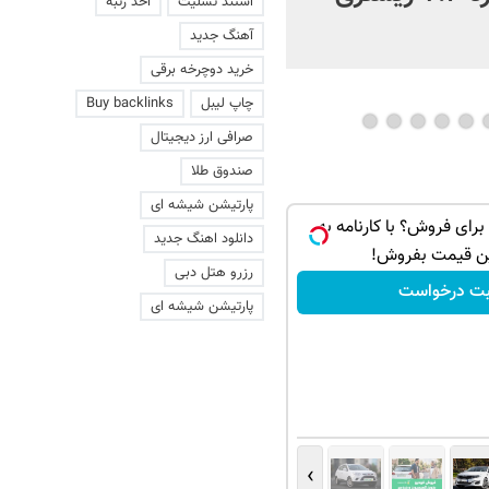
استند تسلیت
اخذ رتبه
فیلم
آهنگ جدید
خرید دوچرخه برقی
چاپ لیبل
Buy backlinks
صرافی ارز دیجیتال
صندوق طلا
پارتیشن شیشه ای
اری برای فروش؟ با کارنامه به
دانلود اهنگ جدید
ن قیمت بفروش!
رزرو هتل دبی
بت درخواست
پارتیشن شیشه ای
›