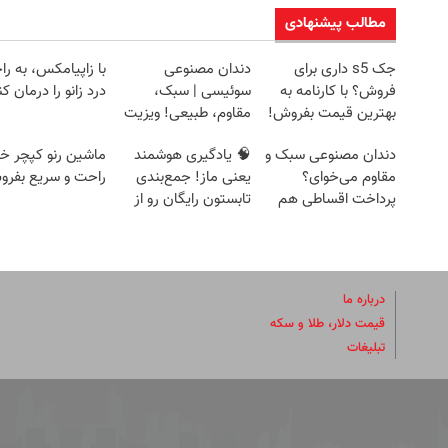
مطالب پیشنهادی
جک s5 داری برای
دندان مصنوعی
با زاپیامکس، به را
فروش؟ با کارنامه به
سوئیسی | سبک،
درد زانو را درمان کن
بهترین قیمت بفروش!
مقاوم، طبیعی! ویزیت
رایگان+پرداخت
دندان مصنوعی سبک و
🧠 یادگیری هوشمند
ماشین رنو کپچر خو
اقساطی😍
مقاوم می‌خوای؟
یعنی ماز! جمع‌بندی
راحت و سریع بفر
پرداخت اقساطی هم
تابستون رایگان رو از
داریم!😍 | 📍تهران
دست نده 📘
درباره ما
قیمت دلار، طلا و سکه
تبلیغات