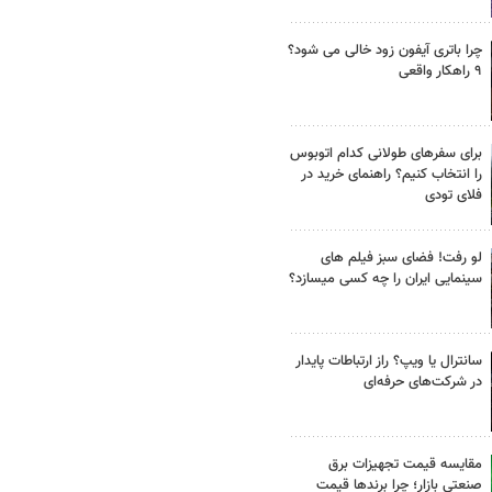
چرا باتری آیفون زود خالی می شود؟
۹ راهکار واقعی
برای سفرهای طولانی کدام اتوبوس
را انتخاب کنیم؟ راهنمای خرید در
فلای تودی
لو رفت! فضای سبز فیلم های
سینمایی ایران را چه کسی میسازد؟
سانترال یا ویپ؟ راز ارتباطات پایدار
در شرکت‌های حرفه‌ای
مقایسه قیمت تجهیزات برق
صنعتی بازار؛ چرا برندها قیمت