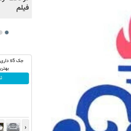
فیلم
اپتیما رو گذاشتی برای فروش ؟ با خودرو45
فروش خودرو شما فقط با یک درخواست
جک s5 د
آنلاین ✔
بهتری
ثبت درخواست
ث
‹