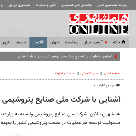
روزنامه همشهری امروز
نیازمندی های همشهری
آگهی و تبلیغات
همشهری تی وی
رو
خانه
آرشیو اخبار
سياست
جهان
اقتصاد
جامعه
شهر
تصاویر متفاوت از تشییع پیکر مطهر رهبر شهید در کربلا + فیلم
صفحه اصلی
اخبار اقتصادی
صنعت و تجارت
مجموع نظرات: ۰
آشنایی با شرکت ملی صنایع پتروشیمی ا
همشهری آنلاین: شرکت ملی صنایع پتروشیمی وابسته به وزارت 
مسئولیت توسعه هر عملیات در صنعت پتروشیمی کشور را بعهده د