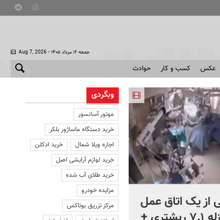
- جمعه ۱۶ مرداد ۱۴۰۵
Aug 7, 2026
عکس
کسب و کار
حوادث
وبگردی
موتور آسانسور
خرید دستگاه ماساژور بلکر
اجاره ویلا شمال
خرید ادکلن
خرید لوازم آرایشی اصل
خرید طلای آب شده
مزایده خودرو
 از یک اتاق عمل
تصاویر متفاوت از تشییع پیک
مرکز تزریق بوتاکس
در لحظه زلزله ۷.۱ ریشتری +
مطهر رهبر شهید در کربلا +