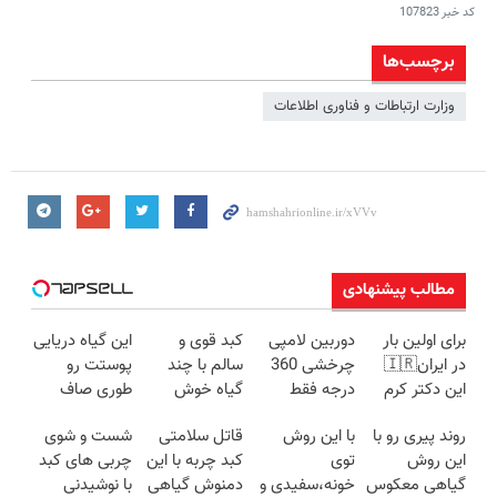
کد خبر
107823
برچسب‌ها
وزارت ارتباطات‌ و فناوری اطلاعات
مطالب پیشنهادی
برای اولین بار
دوربین لامپی
کبد قوی و
این گیاه دریایی
در ایران🇮🇷
چرخشی 360
سالم با چند
پوستت رو
این دکتر کرم
درجه فقط
گیاه خوش
طوری صاف
ترمیم کننده 23
امروز حراج شد
طعم
میکنه انگار
روند پیری رو با
با این روش
قاتل سلامتی
شست و شوی
روزه ساخت!
🔥 پرداخت
20سال جوون
این روش
توی
کبد چربه با این
چربی های کبد
درب منزل
شدی🔥
گیاهی معکوس
خونه،سفیدی و
دمنوش گیاهی
با نوشیدنی