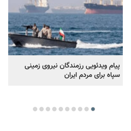
قسطی
اقساطی😍
خرید
پیام ویدئویی رزمندگان نیروی زمینی
شک
سپاه برای مردم ایران
دو