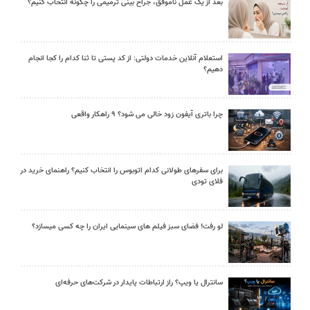
بعد از یک عمل ناموفق، جراح بینی ترمیمی را چگونه انتخاب کنیم؟
استعلام آنلاین خدمات دولتی: از کد پستی تا ثنا کدام را کجا انجام
دهیم؟
چرا باتری آیفون زود خالی می شود؟ ۹ راهکار واقعی
برای سفرهای طولانی کدام اتوبوس را انتخاب کنیم؟ راهنمای خرید در
فلای تودی
لو رفت! فضای سبز فیلم های سینمایی ایران را چه کسی میسازد؟
سانترال یا ویپ؟ راز ارتباطات پایدار در شرکت‌های حرفه‌ای