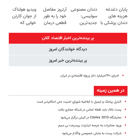
کن
زیبایی دندوناتو
کبدتو بیمه کن
گیاهی(55%تخفیف)
پایان دغدغه
دندان مصنوعی
آرتروز مفاصل
ویدیو هولناک
برگردون
هزینه های
سوئیسی:
خود را به طور
از جوان کارتن
(40%off)
دندان پزشکی با
جدیدترین
قطعی درمان
خوابی که
پک سفید
فناوری اروپا،
کنید!
میلیاردر شد.
کننده خانگی
سبک و مقاوم |
◗پرسش‌نامه◖
آموزش رایگان
پر بیننده‌ترین اخبار اقتصاد كلان
پرداخت قسطی
دیدگاه خوانندگان امروز
پر بیننده‌ترین خبر امروز
اجرای ۲۴۰میلیارد دلار پروژه اقتصادی در ایران
در همین زمینه
کنترل پیامک و ایمیل‌ با ابلاغیه شورای امنیت ملی امکانپذیر است
پست بانک باید نقطه تماس در شبکه مجازی باشد
نمایشگاه Citelex 2010 در کیش برگزار می‌شود
ورود مخابرات به عرصه اینترنت پرسرعت بی سیم
شرکت پست به بخش خصوصی واگذار می‌شود