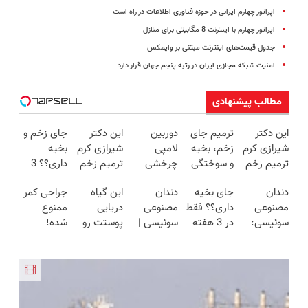
اپراتور چهارم ایرانی در حوزه فناوری اطلاعات در راه است
اپراتور چهارم با اینترنت 8 مگابیتی برای منازل
جدول قیمت‌های اینترنت مبتنی بر وایمکس
امنیت شبکه مجازی ایران در رتبه پنجم جهان قرار دارد
مطالب پیشنهادی
این دکتر
ترمیم جای
دوربین
این دکتر
جای زخم و
شیرازی کرم
زخم، بخیه
لامپی
شیرازی کرم
بخیه
ترمیم زخم
و سوختگی
چرخشی
ترمیم زخم
داری؟؟ 3
ایرانی را
فقط در 3
360 درجه
ایرانی را
هفته‌ای
دندان
جای بخیه
دندان
این گیاه
جراحی کمر
ساخت!!!
هفته!!😍
فقط امروز
ساخت!!!
محوش کن!
مصنوعی
داری؟؟ فقط
مصنوعی
دریایی
ممنوع
حراج شد🔥
سوئیسی:
در 3 هفته
سوئیسی |
پوستت رو
شده!
پرداخت
جدیدترین
ترمیمش
سبک،
طوری صاف
میخوای
درب منزل
فناوری
کن!😍
مقاوم،
میکنه
کمرت رو در
اروپا، سبک
طبیعی!
انگار20سال
منزل درمان
و مقاوم |
ویزیت
جوون شدی
کنی؟
پرداخت
رایگان+پرداخت
🔥لینک
((پرسش‌نامه))