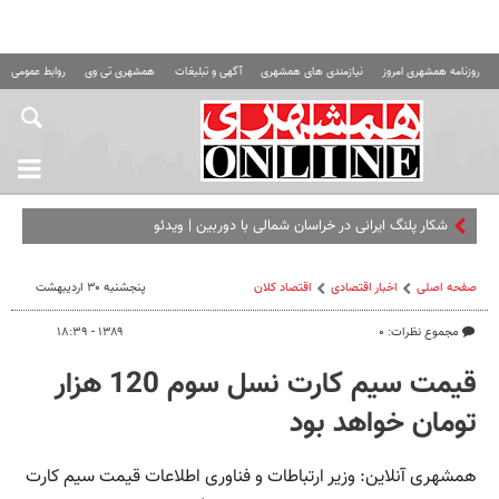
روزنامه همشهری امروز
نیازمندی های همشهری
آگهی و تبلیغات
همشهری تی وی
روابط عمومی ه
شکار پلنگ ایرانی در خراسان‌ شمالی با دوربین | ویدئو
صفحه اصلی
اخبار اقتصادی
اقتصاد كلان
پنجشنبه ۳۰ اردیبهشت
مجموع نظرات: ۰
۱۳۸۹ - ۱۸:۳۹
قیمت سیم کارت نسل سوم 120 هزار
تومان خواهد بود
همشهری آنلاین: وزیر ارتباطات و فناوری اطلاعات قیمت سیم کارت