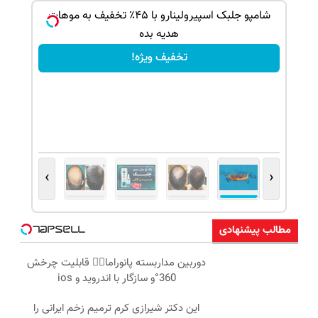
بک!
شامپو جلبک اسپیرولینارو با ۴۵٪ تخفیف به موهات
هدیه بده
تخفیف ویژه!
›
‹
مطالب پیشنهادی
دوربین مداربسته پانوراما👈🏻 قابلیت چرخش
360°و سازگار با اندروید و ios
این دکتر شیرازی کرم ترمیم زخم ایرانی را