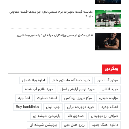
مقایسه قیمت تجهیزات برق صنعتی بازار؛ چرا برندها قیمت متفاوتی
دارند؟
نقش مکمل در مسیر ورزشکاران حرفه ای ؛ با حضور رضا علیپور
وبگردی
موتور آسانسور
خرید دستگاه ماساژور بلکر
اجاره ویلا شمال
خرید ادکلن
خرید لوازم آرایشی اصل
خرید طلای آب شده
مزایده خودرو
مرکز تزریق بوتاکس
استند تسلیت
اخذ رتبه
آهنگ جدید
خرید دوچرخه برقی
چاپ لیبل
Buy backlinks
صرافی ارز دیجیتال
صندوق طلا
پارتیشن شیشه ای
دانلود اهنگ جدید
رزرو هتل دبی
پارتیشن شیشه ای