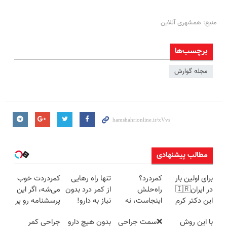
منبع: همشهری آنلاین
برچسب‌ها
مجله گوارش
مطالب پیشنهادی
برای اولین بار
کمردرد؟
تنها راه رهایی
کمردردت خوب
در ایران🇮🇷
راه‌حلش
از کمر درد بدون
می‌شه، اگر این
این دکتر کرم
اینجاست، نه
نیاز به دارو!
پرسشنامه رو پر
ترمیم کننده 23
توی داروخونه
(◂پرسش‌نامه)
کنی!!
با این روش
❌سمت جراحی
بدون هیچ دارو
جراحی کمر
روزه ساخت!