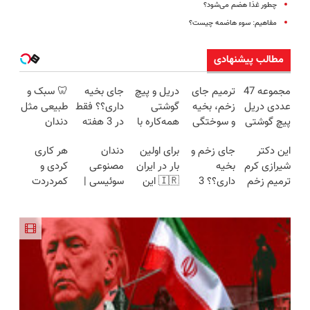
چطور غذا هضم می‌شود؟
مفاهیم: سوء هاضمه چیست؟
مطالب پیشنهادی
مجموعه 47
ترمیم جای
دریل و پیچ
جای بخیه
🦷 سبک و
عددی دریل
زخم، بخیه
گوشتی
داری؟؟ فقط
طبیعی مثل
پیچ گوشتی
و سوختگی
همه‌کاره با
در 3 هفته
دندان
شارژی
فقط در 3
گیربکس
ترمیمش
خودت!
این دکتر
جای زخم و
برای اولین
دندان
هر کاری
(تخفیف به
هفته!!😍
هوشمند ⚙️
کن!😍
نصب آسان
شیرازی کرم
بخیه
بار در ایران
مصنوعی
کردی و
مدت
(نصف
و پرداخت
ترمیم زخم
داری؟؟ 3
🇮🇷 این
سوئیسی |
کمردردت
محدود)
قیمت بازار
اقساطی 💳
ایرانی را
هفته‌ای
دکتر کرم
سبک،
درمان نشد؟
🔥)
📍 تهران
ساخت!!!
محوش کن!
ترمیم کننده
مقاوم،
پر کردن
23 روزه
طبیعی!
پرسشنامه و
ساخت!
ویزیت
دریافت راه
رایگان+پرداخت
حل
اقساطی😍