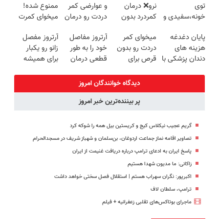
توی
نرو❌ درمان
و عوارضی کمر
ممنوع شده!
خونه،سفیدی و
کمردرد بدون
دردت رو درمان
میخوای کمرت
زیبایی دندوناتو
قرص و دارو
کن!
رو در منزل
پایان دغدغه
میخوای کمر
آرتروز مفاصل
آرتروز مفصل
برگردون
(پرسش‌نامه)
درمان کنی؟
هزینه های
دردت رو بدون
خود را به طور
زانو رو یکبار
(40%off)
((پرسش‌نامه))
دندان پزشکی با
قرص برای
قطعی درمان
برای همیشه
پک سفید
همیشه خوب
کنید!
درمان کن!
کننده خانگی
کنی؟
◗پرسش‌نامه◖
◗پرسش‌نامه◖
دیدگاه خوانندگان امروز
(◂پرسش‌نامه
پر بیننده‌ترین خبر امروز
رو پر کن)
گریم عجیب نیکلاس کیج و کریستین بیل همه را شوکه کرد
تصاویر اقامه نماز جماعت اردوغان، بن‌سلمان و شهباز شریف در مسجدالحرام
پاسخ ایران به ادعای ترامپ درباره دریافت غنیمت از ایران
زاکانی: ما مدیون شهدا هستیم
اکبرپور: نگران سهراب هستم | استقلال فصل سختی خواهد داشت
ترامپ، سلطان لاف
ماجرای بوتاکس‌های تقلبی زعفرانیه + فیلم