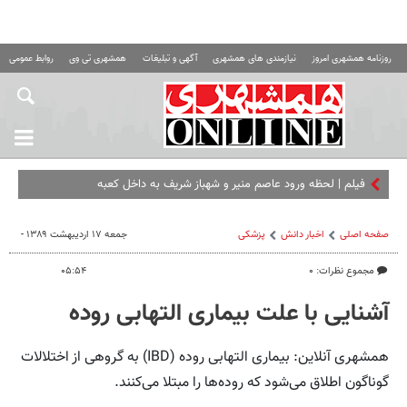
روزنامه همشهری امروز
نیازمندی های همشهری
آگهی و تبلیغات
همشهری تی وی
روابط عمومی ه
فیلم | لحظه ورود عاصم منیر و شهباز شریف به داخل کعبه
صفحه اصلی
اخبار دانش
پزشکی
جمعه ۱۷ اردیبهشت ۱۳۸۹ -
مجموع نظرات: ۰
۰۵:۵۴
آشنایی با علت بیماری التهابی روده
همشهری آنلاین: بیماری التهابی روده (IBD) به گروهی از اختلالات
گوناگون اطلاق می‌شود که روده‌ها را مبتلا می‌کنند.