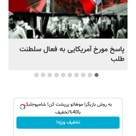
پاسخ مورخ آمریکایی به فعال سلطنت
با
طلب
بک!
به روش بازیگرا موهاتو پرپشت کن! شامپوجلبک
با40%تخفیف
تخفیف ویژه!