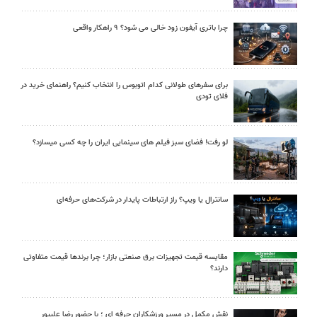
چرا باتری آیفون زود خالی می شود؟ ۹ راهکار واقعی
برای سفرهای طولانی کدام اتوبوس را انتخاب کنیم؟ راهنمای خرید در
فلای تودی
لو رفت! فضای سبز فیلم های سینمایی ایران را چه کسی میسازد؟
سانترال یا ویپ؟ راز ارتباطات پایدار در شرکت‌های حرفه‌ای
مقایسه قیمت تجهیزات برق صنعتی بازار؛ چرا برندها قیمت متفاوتی
دارند؟
نقش مکمل در مسیر ورزشکاران حرفه ای ؛ با حضور رضا علیپور