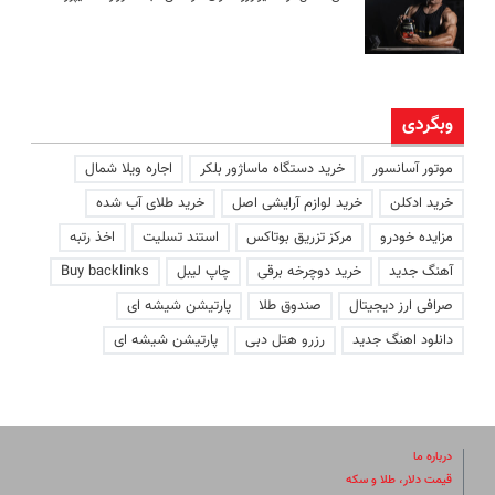
وبگردی
موتور آسانسور
خرید دستگاه ماساژور بلکر
اجاره ویلا شمال
خرید ادکلن
خرید لوازم آرایشی اصل
خرید طلای آب شده
مزایده خودرو
مرکز تزریق بوتاکس
استند تسلیت
اخذ رتبه
آهنگ جدید
خرید دوچرخه برقی
چاپ لیبل
Buy backlinks
صرافی ارز دیجیتال
صندوق طلا
پارتیشن شیشه ای
دانلود اهنگ جدید
رزرو هتل دبی
پارتیشن شیشه ای
درباره ما
قیمت دلار، طلا و سکه