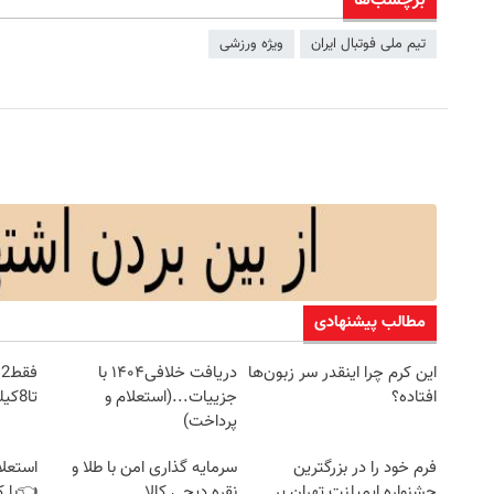
برچسب‌ها
تیم ملی فوتبال ایران
ویژه ورزشی
مطالب پیشنهادی
این کرم چرا اینقدر سر زبون‌ها
دریافت خلافی۱۴۰۴ با
ف
افتاده؟
جزییات...(استعلام و
تا8کیلو کم کن!با تخفیف ویژه
پرداخت)
فرم خود را در بزرگترین
سرمایه گذاری امن با طلا و
استعلا
جشنواره ایمپلنت تهران پر
نقره دیجی کالا
👈با ک