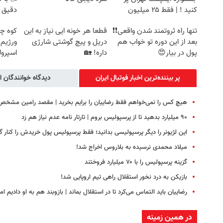
کنید ! | فقط ۲۵ میلیون
دقیق 
تنها راه ثروتمند شدن واقعی❗❗
قطعا هر خونه ایی نیاز به این
کوه چ
بعد از این دوره تو خواب هم
دریل و پیچ گوشتی شارژی
ورژیم
پول در بیار😍
داره! 🏡
اسپرول
پر بیننده‌ترین اخبار فوتبال ايران
دیدگاه خوانندگان ا
هیچ کس را نمی‌خواهم فقط رضاییان را برایم بخرید | مقصد رامین مشخ
۹۰ میلیارد بدهید تا از پرسپولیس بروم | تارتار نامه عدم نیاز هم زد
این لژیونر را دیگر پرسپولیسی بدانید؛ فقط پرسپولیس پول خریدش را کنار 
میلاد محمدی نرسیده به بلاروس اخراج شد!
گزینه پرسپولیس را با ۷۰ میلیارد فروختند
بازیکن به درد نخور استقلال راهی تیم اروپایی شد!
رضاییان باید التماس می‌کرد تا در استقلال بماند | بازوبند هم به او دادیم 
در همین زمینه