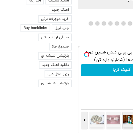
استند تسلیت
اخذ رتبه
آهنگ جدید
خرید دوچرخه برقی
چاپ لیبل
Buy backlinks
صرافی ارز دیجیتال
صندوق طلا
 بی پولی دیدن همین دوره
پارتیشن شیشه ای
فیه! (شمارتو وارد کن)
دانلود اهنگ جدید
کلیک کن!
رزرو هتل دبی
پارتیشن شیشه ای
›