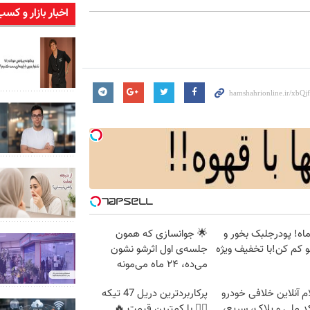
اخبار بازار و کسب
قط2ماه! پودرجلبک بخور و
🌟 جوانسازی که همون
جلسه‌ی اول اثرشو نشون
می‌ده، ۲۴ ماه می‌مونه
م آنلاین خلافی خودرو
پرکاربردترین دریل 47 تیکه
د ملی و پلاک، سریع،
👈🏻 با کمترین قیمت 🔥