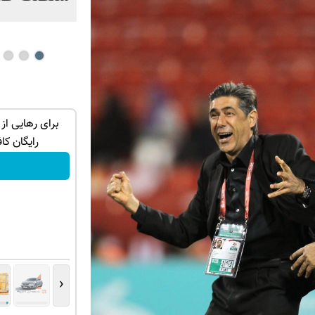
توی حمومت
به بزرگترین جشنواره ایمپلنت تهران سر بزنید
برای رهایی از
! | فقط ۲۵ میلیون !
رایگان کا
رزرورایگان نوبت
‹