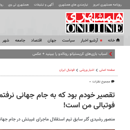
روزنامه همشهری امروز
نیازمندی های همشهری
آگهی و تبلیغات
همشهری تی وی
رو
خانه
آرشیو اخبار
سياست
جهان
اقتصاد
جامعه
شهر
اسباب‌ بازی‌های کریستیانو رونالدو را ببینید + عکس
صفحه اصلی
اخبار ورزشی
فوتبال ايران
مجموع نظرات: ۰
تقصیر خودم بود که به جام جهانی نرفتم
فوتبالی من است!
منصور رشیدی گلر سابق تیم استقلال ماجرای غیبتش در جام جهانی ۱۹۷۸ را تعریف کر