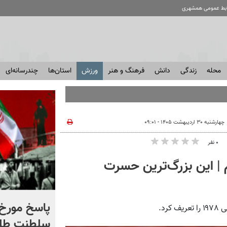
ابط عمومی همشهری
محله
زندگی
دانش
فرهنگ و هنر
ورزش
استان‌ها
چندرسانه‌ای
چهارشنبه ۳۰ اردیبهشت ۱۴۰۵ - ۰۹:۰۱
۰ نفر
 | این بزرگ‌ترین حسرت
شادمهر عقیلی قطعه «گل
پاسخ مورخ 
د.
یاس» را بازخوانی کرد | ببینید
سلطنت طل