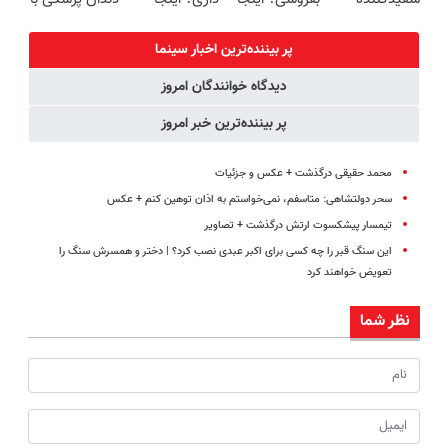
تهران
دندان40%تخفیف)
یک روزه برات
سریع بفروشش
پک سفید
میفروشه
کننده خانگی
پر بیننده‌ترین اخبار سینما
دیدگاه خوانندگان امروز
پر بیننده‌ترین خبر امروز
محمد حقیقی درگذشت + عکس و جزئیات
سحر دولتشاهی: متاسفم، نمی‌خواستم به اذان توهین کنم +‌ عکس
تیمسار پیشکسوت ارتش درگذشت + تصاویر
این سنگ قبر را چه کسی برای اکبر عبدی نصب کرد؟ | دختر و همسرش سنگ را
تعویض خواهند کرد
نظر شما