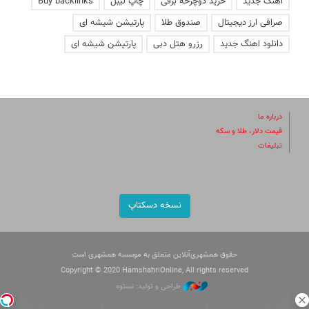
آهنگ جدید
خرید دوچرخه برقی
چاپ لیبل
Buy backlinks
صرافی ارز دیجیتال
صندوق طلا
پارتیشن شیشه ای
دانلود اهنگ جدید
رزرو هتل دبی
پارتیشن شیشه ای
درباره ما
قیمت دلار، طلا و سکه
تبلیغات
نسخه دسکتاپ
حقوق همشهری‌آنلاین متعلق به موسسه همشهری است
Copyright © 2020 HamshahriOnline, All rights reserved
طراحی و تولید: نستوه