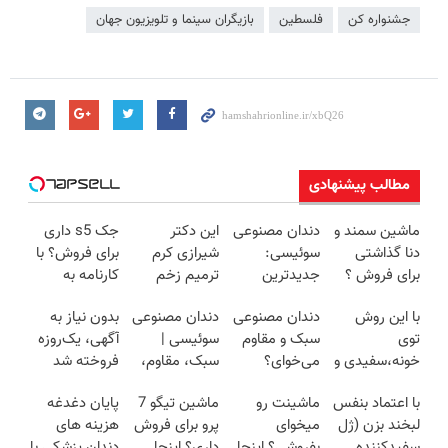
جشنواره کن
فلسطین
بازیگران سینما و تلویزیون جهان
مطالب پیشنهادی
ماشین سمند و
دندان مصنوعی
این دکتر
جک s5 داری
دنا گذاشتی
سوئیسی:
شیرازی کرم
برای فروش؟ با
برای فروش ؟
جدیدترین
ترمیم زخم
کارنامه به
اینجا سریع و
فناوری اروپا،
ایرانی را
بهترین قیمت
با این روش
دندان مصنوعی
دندان مصنوعی
بدون نیاز به
راحت بفروش
سبک و مقاوم |
ساخت!!!
بفروش!
توی
سبک و مقاوم
سوئیسی |
آگهی، یک‌روزه
پرداخت قسطی
خونه،سفیدی و
می‌خوای؟
سبک، مقاوم،
فروخته شد
زیبایی دندوناتو
پرداخت
طبیعی! ویزیت
با اعتماد بنفس
ماشینت رو
ماشین تیگو 7
پایان دغدغه
برگردون
اقساطی هم
رایگان+پرداخت
لبخند بزن (ژل
میخوای
پرو برای فروش
هزینه های
(40%off)
داریم!😍 | 📍
اقساطی😍
سفیدکننده
بفروشی؟ اینجا
داری؟ اینجا
دندان پزشکی با