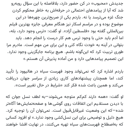
جدیدش «محبوب» در کن حضور دارد، بلافاصله با این سؤال روبه‌رو
شد که آیا از پیامدهای احتمالی در حرفه‌اش به خاطر محکوم کردن
جنگ غزه می‌ترسد یا نه. باردم یکی از صریح‌ترین چهره‌ها در این
موضوع بوده و در مراسم اسکار نیز هنگام معرفی جایزه بهترین فیلم
بین‌المللی گفته بود «فلسطین آزاد». او گفت: «ترس وجود دارد، بله،
اما آدم باید حتی با وجود ترس هم کار درست را انجام دهد. باید
بتوانی در آینه به خودت نگاه کنی و این برای من مهم است. مادرم مرا
طوری تربیت کرد که این‌گونه باشم. هیچ برنامه جایگزینی وجود ندارد.
این تصمیم پیامدهایی دارد و من آماده پذیرش آن هستم.»
باردم اشاره کرد که نمی‌تواند وجود فهرست سیاه در هالیوود را تأیید
کند، اما همچنان پیشنهادهای کاری زیادی از سراسر جهان دریافت
می‌کند و همین باعث شده فکر کند «شرایط در حال تغییر است».
او گفت: «همه دارند کم‌کم متوجه می‌شوند—به لطف نسل جوان که
با دیدن مستقیم این اتفاقات روی گوشی‌ها و صفحه‌نمایش‌ها آگاه‌تر
شده—که این وضعیت غیرقابل‌قبول است. نمی‌توان آن را توجیه کرد.
هیچ دلیل و توضیحی برای این نسل‌کشی وجود ندارد.» او افزود کسانی
که به‌اصطلاح فهرست‌های سیاه تهیه می‌کنند، در نهایت افشا خواهند