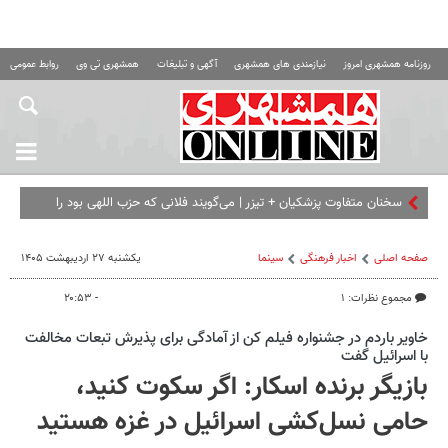
روزنامه همشهری امروز
نیازمندی های همشهری
آگهی و تبلیغات
همشهری تی وی
روابط عمومی ه
سخنان متفاوت پزشکیان + تیزر | می‌گویند فلانی که حزب اللهی بود را
برداشته ای... |
صفحه اصلی
اخبار فرهنگی
سینما
یکشنبه ۲۷ اردیبهشت ۱۴۰۵
مجموع نظرات: ۱
- ۲۰:۵۳
خاویر باردم در جشنواره فیلم کن از آمادگی برای پذیرش تبعات مخالفت
با اسرائیل گفت
بازیگر برنده اسکار: اگر سکوت کنید،
حامی نسل‌کشی اسرائیل در غزه هستید