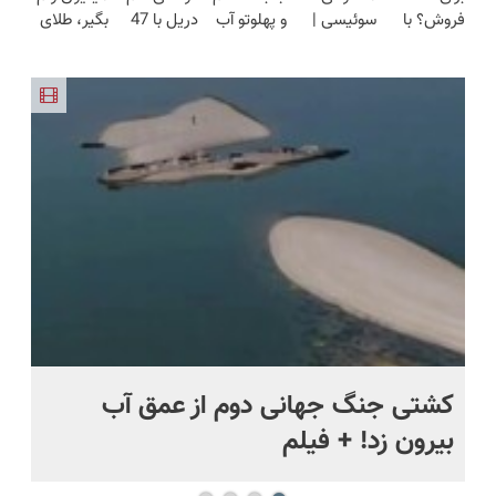
فروش؟ با
سوئیسی |
و پهلوتو آب
دریل با 47
بگیر، طلای
محدود)
و مقاوم |
قیمت بازار
کارنامه به
سبک،
کن و مانکن
تیکه
آب شده و
پرداخت
🔥)
بهترین
مقاوم،
شو(تخفیف
کاربردی! تا
زینتی بخر
قسطی
قیمت
طبیعی!
تا امشب)
تخفیف داره
بفروش!
ویزیت
بخرش!🔥
رایگان+پرداخت
اقساطی😍
کشتی‌ جنگ جهانی دوم از عمق آب
اف
بیرون زد! + فیلم
ما