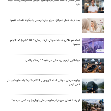
امین امینی با اندرز مسیر تازه‌ای برای آموزش شخصی‌سازی‌شده ایجاد
کرد
بعد از یک عمل ناموفق، جراح بینی ترمیمی را چگونه انتخاب کنیم؟
استعلام آنلاین خدمات دولتی: از کد پستی تا ثنا کدام را کجا انجام
دهیم؟
چرا باتری آیفون زود خالی می شود؟ ۹ راهکار واقعی
برای سفرهای طولانی کدام اتوبوس را انتخاب کنیم؟ راهنمای خرید در
فلای تودی
لو رفت! فضای سبز فیلم های سینمایی ایران را چه کسی میسازد؟