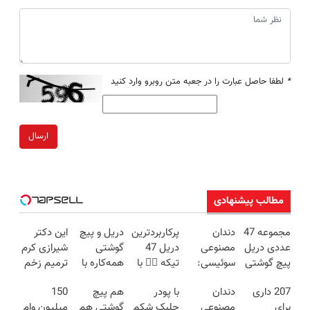
*
لطفا حاصل عبارت را در جعبه متن روبرو وارد کنید
ارسال
مطالب پیشنهادی
مجموعه 47
دندان
پرکاربردترین
دریل و پیچ
این دکتر
عددی دریل
مصنوعی
دریل 47
گوشتی
شیرازی کرم
پیچ گوشتی
سوئیسی:
تیکه 👈🏻 با
همه‌کاره با
ترمیم زخم
شارژی
جدیدترین
کمترین
گیربکس
ایرانی را
207 داری
دندان
با پودر
هم پیچ
150
(تخفیف به
فناوری
قیمت 🔥
هوشمند ⚙️
ساخت!!!
برای
مصنوعی
جلبک شکم
گوشتی هم
میلیون وام
مدت
اروپا، سبک
(نصف