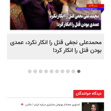
 به خاک
محمدعلی نجفی قتل را انکار نکرد، عمدی
عل
بودن قتل را انکار کرد!
آز
دیدگاه خوانندگان
استوری معنادار بهنوش بختیاری درباره ایران | عکس