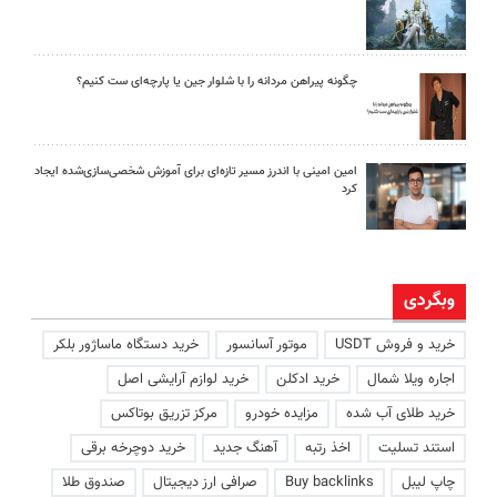
چگونه پیراهن مردانه را با شلوار جین یا پارچه‌ای ست کنیم؟
امین امینی با اندرز مسیر تازه‌ای برای آموزش شخصی‌سازی‌شده ایجاد
کرد
وبگردی
خرید و فروش USDT
موتور آسانسور
خرید دستگاه ماساژور بلکر
اجاره ویلا شمال
خرید ادکلن
خرید لوازم آرایشی اصل
خرید طلای آب شده
مزایده خودرو
مرکز تزریق بوتاکس
استند تسلیت
اخذ رتبه
آهنگ جدید
خرید دوچرخه برقی
چاپ لیبل
Buy backlinks
صرافی ارز دیجیتال
صندوق طلا