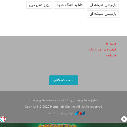
پارتیشن شیشه ای
دانلود اهنگ جدید
رزرو هتل دبی
پارتیشن شیشه ای
درباره ما
قیمت دلار، طلا و سکه
تبلیغات
نسخه دسکتاپ
حقوق همشهری‌آنلاین متعلق به موسسه همشهری است
Copyright © 2020 HamshahriOnline, All rights reserved
طراحی و تولید: نستوه