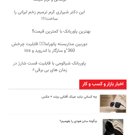
این دکتر شیرازی کرم ترمیم زخم ایرانی را
ساخت!!!
بهترین پاوربانک با کمترین قیمت❗
دوربین مداربسته پانوراما👈🏻 قابلیت چرخش
360°و سازگار با اندروید و ios
پاوربانک شیائومی با قابلیت فست شارژ در
زمان های بی برقی⚡
اخبار بازار و کسب و کار
چه کسانی نباید عینک آفتابی بزنند + عکس
چگونه سایز هودی را بفهمیم؟