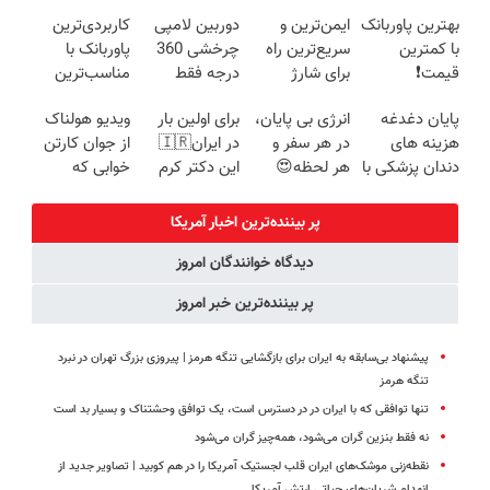
شارژ در زمان
مدت محدود🔥
قیمت مناسبی
(تخفیف +
بهترین پاوربانک
ایمن‌ترین و
دوربین لامپی
کاربردی‌ترین
های بی برقی⚡
تخفیف رو از
پرداخت درب
با کمترین
سریع‌ترین راه
چرخشی 360
پاوربانک با
دست نده👌🏻
منزل)
قیمت❗
برای شارژ
درجه فقط
مناسب‌ترین
گوشی😍👌🏻
امروز حراج شد
قیمت❗
پایان دغدغه
انرژی بی پایان،
برای اولین بار
ویدیو هولناک
🔥 پرداخت
هزینه های
در هر سفر و
در ایران🇮🇷
از جوان کارتن
درب منزل
دندان پزشکی با
هر لحظه😍
این دکتر کرم
خوابی که
پک سفید
پاوربانک
ترمیم کننده 23
میلیاردر شد.
کننده خانگی
شیائومی با
روزه ساخت!
آموزش رایگان
پر بیننده‌ترین اخبار آمریکا
تخفیف ویژه🔥
دیدگاه خوانندگان امروز
پر بیننده‌ترین خبر امروز
پیشنهاد بی‌سابقه به ایران برای بازگشایی تنگه هرمز | پیروزی بزرگ تهران در نبرد
تنگه هرمز
تنها توافقی که با ایران در در دسترس است، یک توافق وحشتناک و بسیار بد است
نه فقط بنزین گران می‌شود، همه‌چیز گران می‌شود
نقطه‌زنی موشک‌های ایران قلب لجستیک آمریکا را در هم کوبید | تصاویر جدید از
انهدام شریان‌های حیاتی ارتش آمریکا