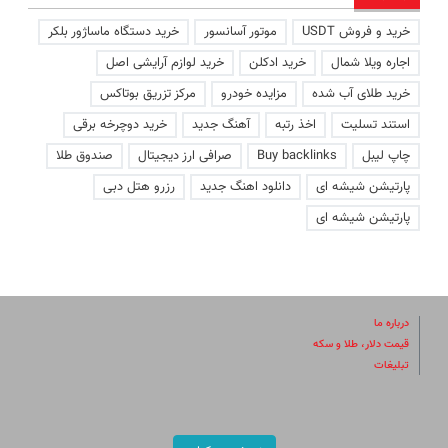
خرید و فروش USDT
موتور آسانسور
خرید دستگاه ماساژور بلکر
اجاره ویلا شمال
خرید ادکلن
خرید لوازم آرایشی اصل
خرید طلای آب شده
مزایده خودرو
مرکز تزریق بوتاکس
استند تسلیت
اخذ رتبه
آهنگ جدید
خرید دوچرخه برقی
چاپ لیبل
Buy backlinks
صرافی ارز دیجیتال
صندوق طلا
پارتیشن شیشه ای
دانلود اهنگ جدید
رزرو هتل دبی
پارتیشن شیشه ای
درباره ما
قیمت دلار، طلا و سکه
تبلیغات