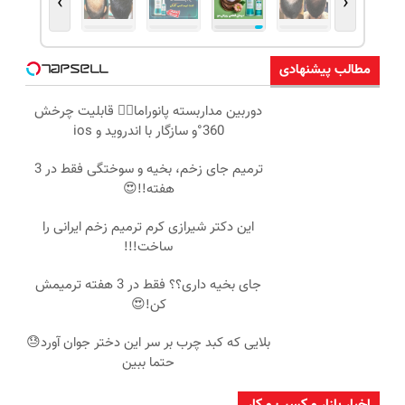
›
‹
مطالب پیشنهادی
دوربین مداربسته پانوراما👈🏻 قابلیت چرخش
360°و سازگار با اندروید و ios
ترمیم جای زخم، بخیه و سوختگی فقط در 3
هفته!!😍
این دکتر شیرازی کرم ترمیم زخم ایرانی را
ساخت!!!
جای بخیه داری؟؟ فقط در 3 هفته ترمیمش
کن!😍
بلایی که کبد چرب بر سر این دختر جوان آورد😓
حتما ببین