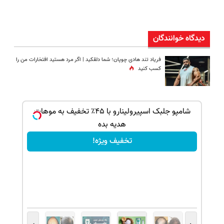
دیدگاه خوانندگان
فریاد تند هادی چوپان؛‌ شما دلقکید | اگر مرد هستید افتخارات من را
کسب کنید
بک!
شامپو جلبک اسپیرولینارو با ۴۵٪ تخفیف به موهات
هدیه بده
تخفیف ویژه!