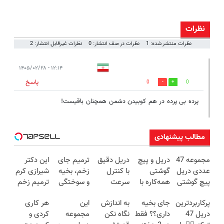
نظرات
نظرات منتشر شده: 1
نظرات در صف انتشار: 0
نظرات غیرقابل انتشار: 2
۱۲:۱۴ - ۱۴۰۵/۰۲/۲۸
پاسخ
0
0
پرده بی پرده در هم کوبیدن دشمن همچنان باقیست!
مطالب پیشنهادی
مجموعه 47
دریل و پیچ
دریل دقیق
ترمیم جای
این دکتر
عددی دریل
گوشتی
با کنترل
زخم، بخیه
شیرازی کرم
پیچ گوشتی
همه‌کاره با
سرعت
و سوختگی
ترمیم زخم
شارژی
گیربکس
اتوماتیک 🎯
فقط در 3
ایرانی را
پرکاربردترین
جای بخیه
به اندازش
این
هر کاری
(تخفیف به
هوشمند ⚙️
(مجموعه
هفته!!😍
ساخت!!!
دریل 47
داری؟؟ فقط
نگاه نکن
مجموعه
کردی و
مدت
(نصف
47عددی +