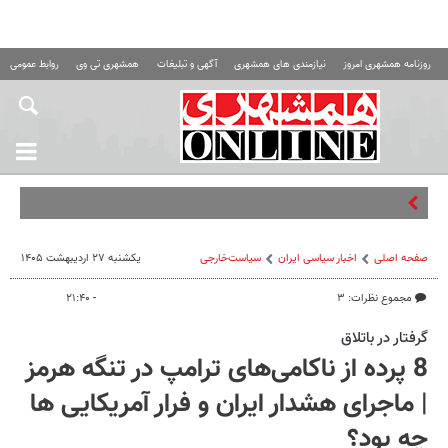
روزنامه همشهری امروز
نیازمندی های همشهری
آگهی و تبلیغات
همشهری تی وی
روابط عمومی ه
تیم کارآگاهانِ
صفحه اصلی
اخبار سیاسی ایران
سیاست‌خارجی
یکشنبه ۲۷ اردیبهشت ۱۴۰۵
مجموع نظرات: ۳
- ۲۱:۴۰
گرفتار در باتلاق
8 پرده از ناکامی‌های ترامپ در تنگه هرمز
| ماجرای هشدار ایران و فرار آمریکایی ها
چه بود؟