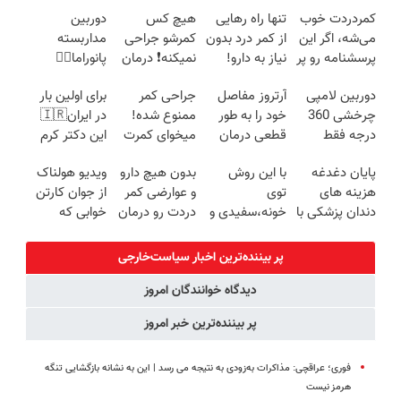
کمردردت خوب
تنها راه رهایی
هیچ کس
دوربین
می‌شه، اگر این
از کمر درد بدون
کمرشو جراحی
مداربسته
پرسشنامه رو پر
نیاز به دارو!
نمیکنه❗ درمان
پانوراما👈🏻
کنی!!
(◂پرسش‌نامه)
کمردرد بدون
قابلیت چرخش
دوربین لامپی
آرتروز مفاصل
جراحی کمر
برای اولین بار
قرص
360°و سازگار با
چرخشی 360
خود را به طور
ممنوع شده!
در ایران🇮🇷
(پرسشنامه)
اندروید و ios
درجه فقط
قطعی درمان
میخوای کمرت
این دکتر کرم
امروز حراج شد
کنید!
رو در منزل
ترمیم کننده 23
پایان دغدغه
با این روش
بدون هیچ دارو
ویدیو هولناک
🔥 پرداخت
◗پرسش‌نامه◖
درمان کنی؟
روزه ساخت!
هزینه های
توی
و عوارضی کمر
از جوان کارتن
درب منزل
((پرسش‌نامه))
دندان پزشکی با
خونه،سفیدی و
دردت رو درمان
خوابی که
پک سفید
زیبایی دندوناتو
کن!
میلیاردر شد.
کننده خانگی
برگردون
(پرسش‌نامه)
آموزش رایگان
پر بیننده‌ترین اخبار سیاست‌خارجی
(40%off)
دیدگاه خوانندگان امروز
پر بیننده‌ترین خبر امروز
فوری؛ عراقچی: مذاکرات به‌زودی به نتیجه می رسد | این به نشانه بازگشایی تنگه
هرمز نیست