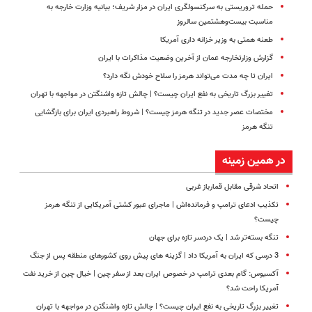
حمله تروریستی به سرکنسولگری ایران در مزار شریف؛ بیانیه وزارت خارجه به
مناسبت بیست‌وهشتمین سالروز
طعنه همتی به وزیر خزانه داری آمریکا
گزارش وزارتخارجه عمان از آخرین وضعیت مذاکرات با ایران
ایران تا چه مدت می‌تواند هرمز را سلاح خودش نگه دارد؟
تغییر بزرگ تاریخی به نفع ایران چیست؟ | چالش تازه واشنگتن در مواجهه با تهران
مختصات عصر جدید در تنگه هرمز چیست؟ | شروط راهبردی ایران برای بازگشایی
تنگه هرمز
در همین زمینه
اتحاد شرقی مقابل قمارباز غربی
تکذیب ادعای ترامپ و فرمانده‌اش | ماجرای عبور کشتی آمریکایی از تنگه هرمز
چیست؟
تنگه بسته‌تر شد | یک دردسر تازه برای جهان
3 درسی که ایران به آمریکا داد | گزینه های پیش روی کشورهای منطقه پس از جنگ
آکسیوس: گام بعدی ترامپ در خصوص ایران بعد از سفر چین | خیال چین از خرید نفت
آمریکا راحت شد؟
تغییر بزرگ تاریخی به نفع ایران چیست؟ | چالش تازه واشنگتن در مواجهه با تهران