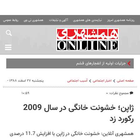
روزنامه همشهری امروز
نیازمندی های همشهری
آگهی و تبلیغات
همشهری تی وی
روابط عمومی ه
جزئیات اولیه از انفجارهای قشم
صفحه اصلی
اخبار اجتماعی
آسیب اجتماعی
پنجشنبه ۲۷ اسفند ۱۳۸۸ -
مجموع نظرات: ۰
۱۰:۵۹
ژاپن؛ خشونت خانگی در سال 2009
رکورد زد
همشهری آنلاین: خشونت خانگی در ژاپن با افزایش 11.7 درصدی