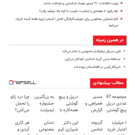
وزارت اطلاعات: ۲۱ مزدور موساد شناسایی و بازداشت شدند
طلا رکورد ۷ هفته‌ای را شکست؛ قیمت تا کجا بالا خواهد رفت؟
آغاز شمارش معکوس برای خورشیدگرفتگی کامل | آسمان اروپا هفته آینده تاریک
می‌شود
در همین زمینه
ژاپن سریال پرطرفدار سامورایی را صادر می‌کند
مسابقه سنتی گریه انداختن کودکان در ژاپن
خبرنگار ژاپنی در افغانستان ربوده شد
مطالب پیشنهادی
مجموعه 47
مسیر
دریل و پیچ
به بزرگترین
چرا درد زانو
عددی دریل
همراهی و
گوشتی
جشنواره
را تحمل
پیچ گوشتی
گزارش
همه‌کاره با
ایمپلنت
می‌کنی؟
شارژی
عملکرد
گیربکس
تهران سر
خیلی ساده
۱ میلیارد
گردونه
این دکتر
دندان
هر کاری
(تخفیف به
گروه اسنپ
هوشمند ⚙️
بزنید ! |
درمنزل
اعتبار خرید
شانس
شیرازی کرم
مصنوعی
کردی و
مدت
در ۱۴۰۴
(نصف
فقط ۲۵
درمانش کن