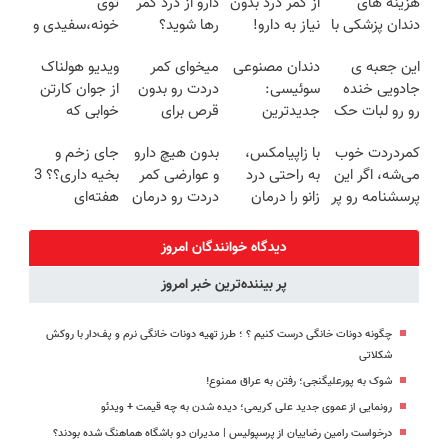
هزینه های
از کمر درد بدون
دارو از درد کمر
توی
دندان پزشکی با
نیاز به دارو!
رها شوید؟
خونه،سفیدی و
پک سفید
(◂پرسش‌نامه)
(◂پرسش‌نامه
زیبایی دندوناتو
این جعبه ی
دندان مصنوعی
میخوای کمر
ویدیو هولناک
کننده خانگی
رو پرکن)
برگردون
جادویی خنده
سوئیسی:
دردت رو بدون
از جوان کارتن
(40%off)
رو رو لبات حک
جدیدترین
قرص برای
خوابی که
میکنه
فناوری اروپا،
همیشه خوب
میلیاردر شد.
کمردردت خوب
با زاپیامکس،
بدون هیچ دارو
جای زخم و
خرید40%تخفیف
سبک و مقاوم |
کنی؟
آموزش رایگان
می‌شه، اگر این
به راحتی درد
و عوارضی کمر
بخیه داری؟؟ 3
پرداخت قسطی
(◂پرسش‌نامه
پرسشنامه رو پر
زانو را درمان
دردت رو درمان
هفته‌ای
رو پر کن)
کنی!!
کنید!
کن!
محوش کن!
(پرسش‌نامه)
دیدگاه خوانندگان امروز
پر بیننده‌ترین خبر امروز
چگونه دونات خانگی درست کنیم ؟ ؛ طرز تهیه دونات خانگی نرم و پف‌دار با روکش
شکلاتی
شوک به پورعلیگنجی؛ رفتن به عراق ممنوع!
رونمایی از عموی جدید علی کریمی؛ دیده شدن به چه قیمت + ویدئو
درخواست رامین رضاییان از پرسپولیس | مدیران دو باشگاه هماهنگ شده بودند؟