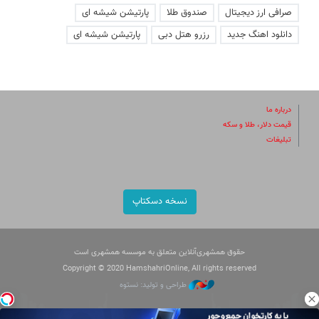
صرافی ارز دیجیتال
صندوق طلا
پارتیشن شیشه ای
دانلود اهنگ جدید
رزرو هتل دبی
پارتیشن شیشه ای
درباره ما
قیمت دلار، طلا و سکه
تبلیغات
نسخه دسکتاپ
حقوق همشهری‌آنلاین متعلق به موسسه همشهری است
Copyright © 2020 HamshahriOnline, All rights reserved
طراحی و تولید: نستوه