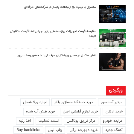
سانترال یا ویپ؟ راز ارتباطات پایدار در شرکت‌های حرفه‌ای
مقایسه قیمت تجهیزات برق صنعتی بازار؛ چرا برندها قیمت متفاوتی
دارند؟
نقش مکمل در مسیر ورزشکاران حرفه ای ؛ با حضور رضا علیپور
وبگردی
موتور آسانسور
خرید دستگاه ماساژور بلکر
اجاره ویلا شمال
خرید ادکلن
خرید لوازم آرایشی اصل
خرید طلای آب شده
مزایده خودرو
مرکز تزریق بوتاکس
استند تسلیت
اخذ رتبه
آهنگ جدید
خرید دوچرخه برقی
چاپ لیبل
Buy backlinks