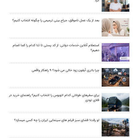
کرد
بعد از یک عمل ناموفق، جراح بینی ترمیمی را چگونه انتخاب کنیم؟
استعلام آنلاین خدمات دولتی: از کد پستی تا ثنا کدام را کجا انجام
دهیم؟
چرا باتری آیفون زود خالی می شود؟ ۹ راهکار واقعی
برای سفرهای طولانی کدام اتوبوس را انتخاب کنیم؟ راهنمای خرید در
فلای تودی
لو رفت! فضای سبز فیلم های سینمایی ایران را چه کسی میسازد؟