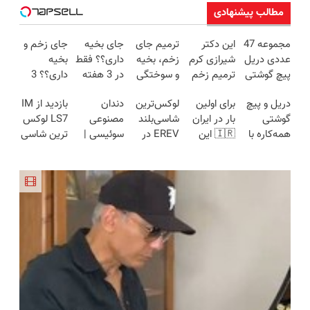
مطالب پیشنهادی
مجموعه 47
این دکتر
ترمیم جای
جای بخیه
جای زخم و
عددی دریل
شیرازی کرم
زخم، بخیه
داری؟؟ فقط
بخیه
پیچ گوشتی
ترمیم زخم
و سوختگی
در 3 هفته
داری؟؟ 3
شارژی
ایرانی را
فقط در 3
ترمیمش
هفته‌ای
دریل و پیچ
برای اولین
لوکس‌ترین
دندان
بازدید از IM
(تخفیف به
ساخت!!!
هفته!!😍
کن!😍
محوش کن!
گوشتی
بار در ایران
شاسی‌بلند
مصنوعی
LS7 لوکس
مدت
همه‌کاره با
🇮🇷 این
EREV در
سوئیسی |
ترین شاسی
محدود)
گیربکس
دکتر کرم
ایران، توسط
سبک،
بلند برقی
هوشمند ⚙️
ترمیم کننده
نیکا موتور
مقاوم،
ایران در
(نصف
23 روزه
رونمایی
طبیعی!
باشگاه
قیمت بازار
ساخت!
شد!
ویزیت
انقلاب
🔥)
رایگان+پرداخت
اقساطی😍