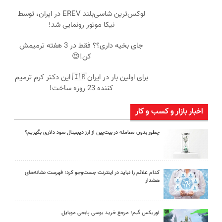
لوکس‌ترین شاسی‌بلند EREV در ایران، توسط
نیکا موتور رونمایی شد!
جای بخیه داری؟؟ فقط در 3 هفته ترمیمش
کن!😍
برای اولین بار در ایران🇮🇷 این دکتر کرم ترمیم
کننده 23 روزه ساخت!
اخبار بازار و کسب و کار
چطور بدون معامله در بیت‌پین از ارز دیجیتال سود دلاری بگیریم؟
کدام علائم را نباید در اینترنت جست‌وجو کرد؛ فهرست نشانه‌های
هشدار
اوریکس گیم؛ مرجع خرید یوسی پابجی موبایل