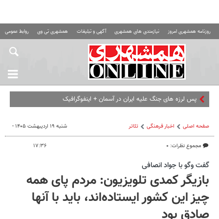
روزنامه همشهری امروز
نیازمندی های همشهری
آگهی و تبلیغات
همشهری تی وی
روابط عمومی ه
پس لرزه های جنگ علیه ایران در آسمان + اینفوگرافیک
صفحه اصلی
اخبار فرهنگی
تئاتر
شنبه ۱۹ اردیبهشت ۱۴۰۵ -
مجموع نظرات: ۰
۱۷:۳۶
گفت وگو با جواد انصافی
بازیگر کمدی تلویزیون: مردم پای همه
چیز این کشور ایستاده‌اند، باید با آنها
صادق بود