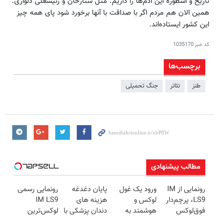
تاریخ و اسطوره این آدم‌ها را داریم. مثل ستارخان و رئیسعلی دلواری.
همین الان هم مردم اگر با صداقت با آنها برخورد شود پای همه چیز
این کشور ایستاده‌اند.
کد خبر
1035170
برچسب‌ها
طنز
تئاتر
جنگ تحمیلی
مطالب پیشنهادی
رونمایی از IM
ورود یک غول
پایان دغدغه
رونمایی رسمی
LS9، پرچم‌دار
لوکس و
هزینه های
IM LS9
فوق‌لوکس
هوشمند به
دندان پزشکی با
لوکس‌ترین