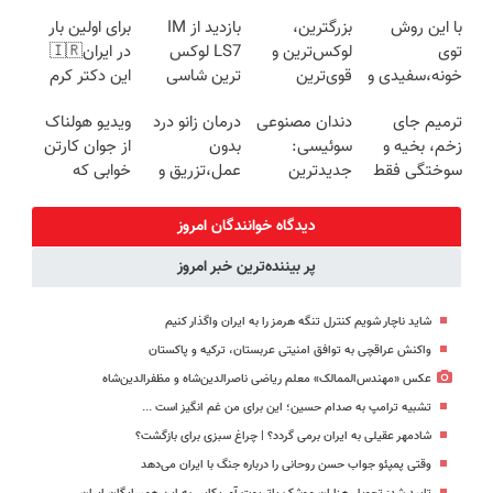
EREV وارد بازار
ایران، IM LS9
پک سفید
EREV در ایران
با این روش
بزرگترین،
بازدید از IM
برای اولین بار
ایران شد
رسماً رونمایی
کننده خانگی
توی
لوکس‌ترین و
LS7 لوکس
در ایران🇮🇷
شد
خونه،سفیدی و
قوی‌ترین
ترین شاسی
این دکتر کرم
زیبایی دندوناتو
شاسی بلند
بلند برقی ایران
ترمیم کننده 23
ترمیم جای
دندان مصنوعی
درمان زانو درد
ویدیو هولناک
برگردون
EREV در در
در باشگاه
روزه ساخت!
زخم، بخیه و
سوئیسی:
بدون
از جوان کارتن
(40%off)
ایران رونمایی
انقلاب
سوختگی فقط
جدیدترین
عمل،تزریق و
خوابی که
شد
در 3 هفته!!😍
فناوری اروپا،
دارو
میلیاردر شد.
سبک و مقاوم |
(◂پرسش‌نامه)
آموزش رایگان
دیدگاه خوانندگان امروز
پرداخت قسطی
پر بیننده‌ترین خبر امروز
شاید ناچار شویم کنترل تنگه هرمز را به ایران واگذار کنیم
واکنش عراقچی به توافق امنیتی عربستان، ترکیه و پاکستان
عکس «مهندس‌الممالک» معلم ریاضی ناصرالدین‌شاه و مظفرالدین‌شاه
تشبیه ترامپ به صدام حسین؛ این برای من غم انگیز است ...
شادمهر عقیلی به ایران برمی گردد؟ | چراغ سبزی برای بازگشت؟
وقتی پمپئو جواب حسن روحانی را درباره جنگ با ایران می‌دهد