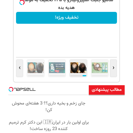
بک!
شامپو جلبک اسپیرولینارو با ۴۵٪ تخفیف به موهات
هدیه بده
تخفیف ویژه!
›
‹
مطالب پیشنهادی
جای زخم و بخیه داری؟؟ 3 هفته‌ای محوش
کن!
برای اولین بار در ایران🇮🇷 این دکتر کرم ترمیم
کننده 23 روزه ساخت!