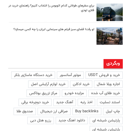
برای سفرهای طولانی کدام اتوبوس را انتخاب کنیم؟ راهنمای خرید در
فلای تودی
لو رفت! فضای سبز فیلم های سینمایی ایران را چه کسی میسازد؟
وبگردی
خرید و فروش USDT
موتور آسانسور
خرید دستگاه ماساژور بلکر
اجاره ویلا شمال
خرید ادکلن
خرید لوازم آرایشی اصل
خرید طلای آب شده
مزایده خودرو
مرکز تزریق بوتاکس
استند تسلیت
اخذ رتبه
آهنگ جدید
خرید دوچرخه برقی
چاپ لیبل
Buy backlinks
صرافی ارز دیجیتال
صندوق طلا
پارتیشن شیشه ای
دانلود اهنگ جدید
رزرو هتل دبی
پارتیشن شیشه ای