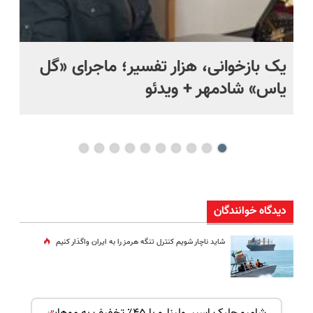
یک بازخوانی، هزار تفسیر؛ ماجرای «گل
ما
یاس» شادمهر + ویدئو
چی
دیدگاه خوانندگان
شاید ناچار شویم کنترل تنگه هرمز را به ایران واگذار کنیم